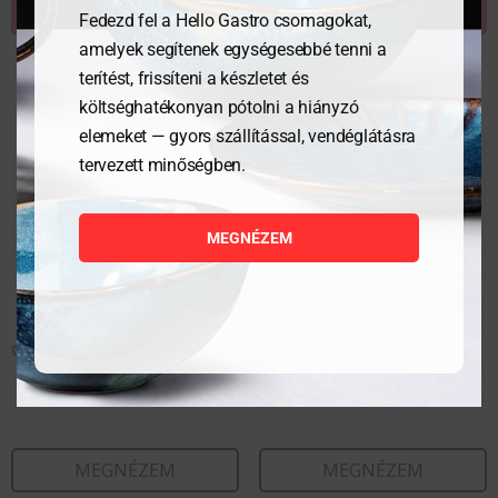
AJÁNLATKÉRÉS
AJÁNLATKÉRÉS
Fedezd fel a Hello Gastro csomagokat,
amelyek segítenek egységesebbé tenni a
terítést, frissíteni a készletet és
költséghatékonyan pótolni a hiányzó
elemeket — gyors szállítással, vendéglátásra
tervezett minőségben.
MEGNÉZEM
Gourmet tányér 25 cm
Mélytányér 29 cm
MEGNÉZEM
MEGNÉZEM