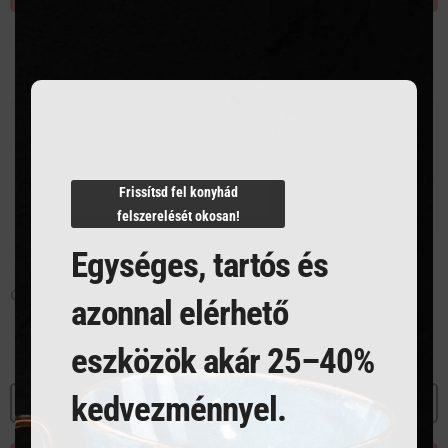
this
modu
Frissítsd fel konyhád
felszerelését okosan!
Egységes, tartós és
Csészealj 12 cm
Csészealj 16 cm
azonnal elérhető
eszközök akár 25–40%
kedvezménnyel.
MEGNÉZEM
MEGNÉZEM