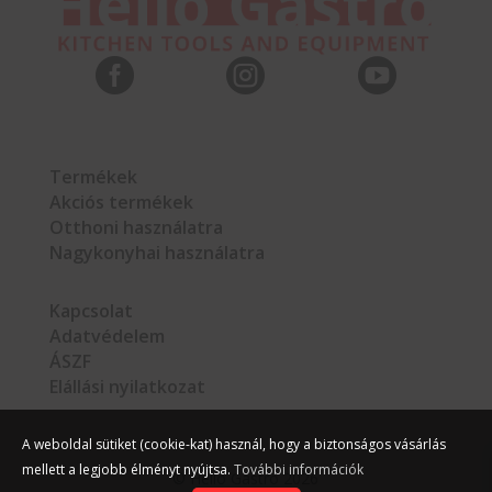



Termékek
Akciós termékek
Otthoni használatra
Nagykonyhai használatra
Kapcsolat
Adatvédelem
ÁSZF
Elállási nyilatkozat
A weboldal sütiket (cookie-kat) használ, hogy a biztonságos vásárlás
mellett a legjobb élményt nyújtsa.
További információk
©
Hello Gastro
2026