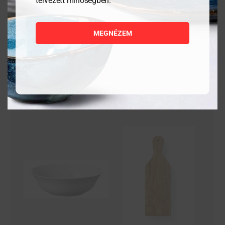
tervezett minőségben.
1 058
Ft
11 736
Ft
MEGNÉZEM
MEGNÉZEM
MEGNÉZEM
KOSÁRBA
KOSÁRBA
TESZEM
TESZEM