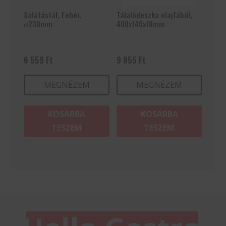
Salátástál, Fehér,
Tálalódeszka olajfából,
⌀230mm
400x140x18mm
6 559
Ft
9 855
Ft
MEGNÉZEM
MEGNÉZEM
KOSÁRBA
KOSÁRBA
TESZEM
TESZEM