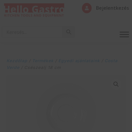
Bejelentkezés

Kezdőlap
/
Termékek
/
Egyedi ajánlataink
/
Costa
Verde
/ Csészealj 18 cm