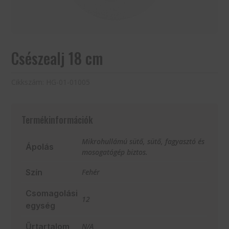
Csészealj 18 cm
Cikkszám:
HG-01-01005
Termékinformációk
Mikrohullámú sütő, sütő, fagyasztó és
Ápolás
mosogatógép biztos.
Szín
Fehér
Csomagolási
12
egység
Űrtartalom
N/A