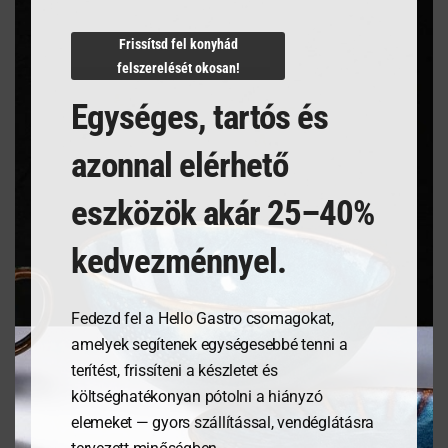
N/A
Frissítsd fel konyhád
felszerelését okosan!
Egységes, tartós és
Kapcsolódó termékek
azonnal elérhető
eszközök akár 25–40%
kedvezménnyel.
Fedezd fel a Hello Gastro csomagokat,
amelyek segítenek egységesebbé tenni a
terítést, frissíteni a készletet és
költséghatékonyan pótolni a hiányzó
Étlaptartó tábla,
Tálalódeszka olajfából,
elemeket — gyors szállítással, vendéglátásra
185x245mm
400x250x18mm