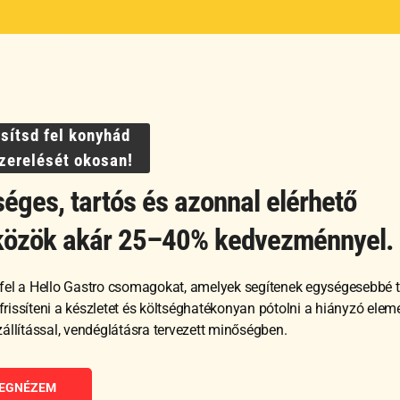
ssítsd fel konyhád
szerelését okosan!
éges, tartós és azonnal elérhető
közök akár 25–40% kedvezménnyel.
Kapcsolódó termékek
fel a Hello Gastro csomagokat, amelyek segítenek egységesebbé t
, frissíteni a készletet és költséghatékonyan pótolni a hiányzó ele
zállítással, vendéglátásra tervezett minőségben.
EGNÉZEM