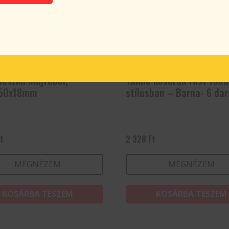
deszka olajfából,
Tálaló kosarak fast food
50x18mm
stílusban – Barna- 6 da
Ft
2 328
Ft
MEGNÉZEM
MEGNÉZEM
KOSÁRBA TESZEM
KOSÁRBA TESZEM