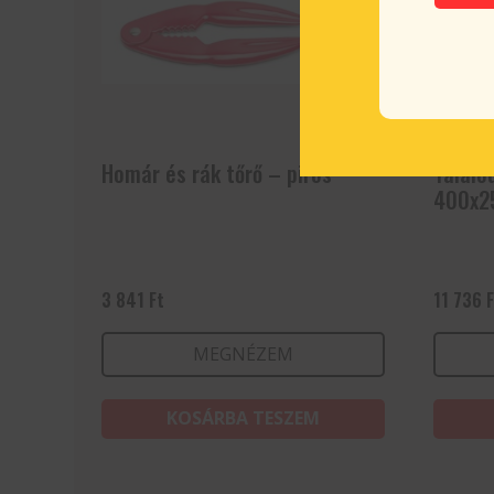
Homár és rák tőrő – piros
Tálaló
400x2
3 841
Ft
11 736
MEGNÉZEM
KOSÁRBA TESZEM