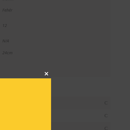
Fehér
12
N/A
24cm
Close
this
module
T KÉREK
látásban