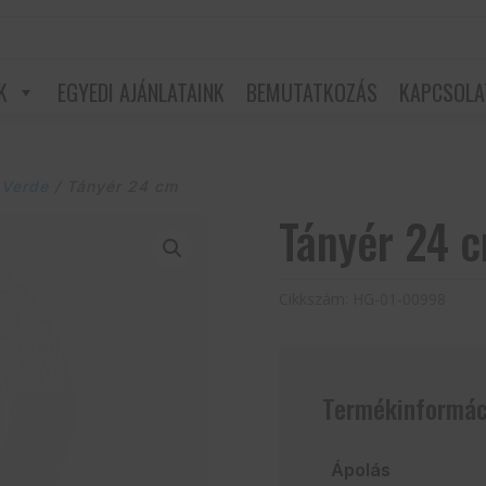
K
EGYEDI AJÁNLATAINK
BEMUTATKOZÁS
KAPCSOLA
 Verde
/ Tányér 24 cm
Tányér 24 
Cikkszám:
HG-01-00998
Termékinformác
Ápolás