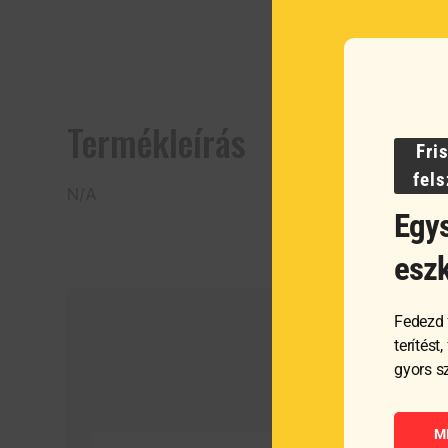
Termékleírás
Fri
fel
N/A
Egys
esz
Fedezd 
terítést
gyors s
M