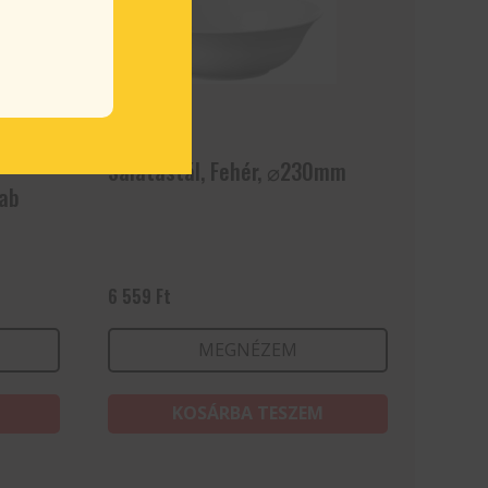
Salátástál, Fehér, ⌀230mm
rab
6 559
Ft
MEGNÉZEM
KOSÁRBA TESZEM