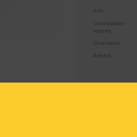
Szín
Csomagolási
egység
Űrtartalom
Átmérő
AJÁNLATO
Szakértelem a vendég
Mindent egy helyen
Villámgyors szállítás