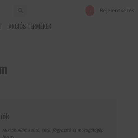
Bejelentkezés

T
AKCIÓS TERMÉKEK
cm
iók
Mikrohullámú sütő, sütő, fagyasztó és mosogatógép
biztos.