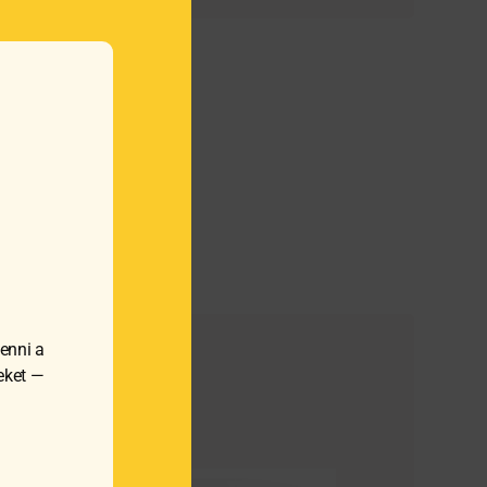
enni a
meket —