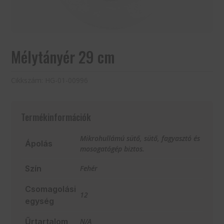
Mélytányér 29 cm
Cikkszám:
HG-01-00996
Termékinformációk
Mikrohullámú sütő, sütő, fagyasztó és
Ápolás
mosogatógép biztos.
Szín
Fehér
Csomagolási
12
egység
Űrtartalom
N/A