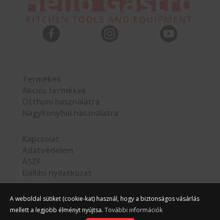



Termékek
Akciós termékek
Otthoni használatra
Nagykonyhai használatra
Kapcsolat
Adatvédelem
ÁSZF
Elállási nyilatkozat
A weboldal sütiket (cookie-kat) használ, hogy a biztonságos vásárlás
mellett a legjobb élményt nyújtsa.
További információk
©
Hello Gastro
2026