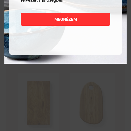
tervezett minőségben.
9 855
Ft
6 559
Ft
MEGNÉZEM
MEGNÉZEM
MEGNÉZEM
KOSÁRBA
KOSÁRBA
TESZEM
TESZEM