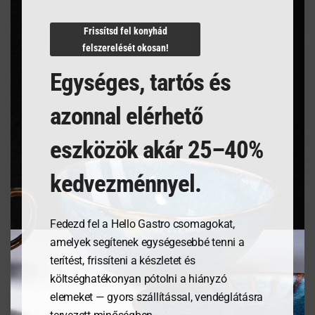
N/A
Frissítsd fel konyhád
felszerelését okosan!
Egységes, tartós és
Kapcsolódó termékek
azonnal elérhető
eszközök akár 25–40%
kedvezménnyel.
Fedezd fel a Hello Gastro csomagokat,
amelyek segítenek egységesebbé tenni a
terítést, frissíteni a készletet és
költséghatékonyan pótolni a hiányzó
Tálalódeszka olajfából,
Salátástál, Fehér,
elemeket — gyors szállítással, vendéglátásra
400x140x18mm
⌀230mm