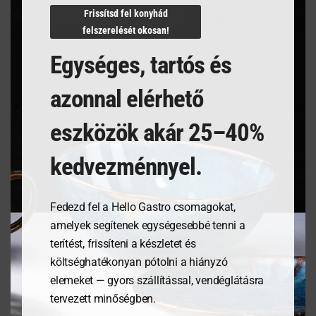
Frissítsd fel konyhád
felszerelését okosan!
Egységes, tartós és
Kapcsolódó termékek
azonnal elérhető
eszközök akár 25–40%
kedvezménnyel.
Fedezd fel a Hello Gastro csomagokat,
amelyek segítenek egységesebbé tenni a
terítést, frissíteni a készletet és
Tálaló csipesz- 28 cm
Pizza szósz kanál
költséghatékonyan pótolni a hiányzó
elemeket — gyors szállítással, vendéglátásra
tervezett minőségben.