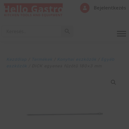
Bejelentkezés

Kezdőlap
/
Termékek
/
Konyhai eszközök
/
Egyéb
eszközök
/ DICK egyenes fűzőtű 180×3 mm