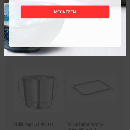
2 811
Ft
5 921
Ft
MEGNÉZEM
MEGNÉZEM
MEGNÉZEM
KOSÁRBA
KOSÁRBA
TESZEM
TESZEM
Vödör fogóval 10 liter
Tálcatömítő forma–
Tweedelige colt