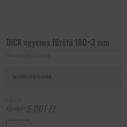
DICK egyenes fűzőtű 180×3 mm
Cikkszám:
HG-12-00920
Termékinformációk
5 001 Ft
5 001
Ft
DICK