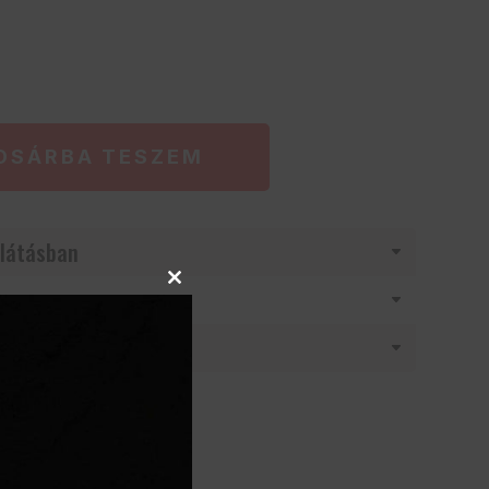
OSÁRBA TESZEM
látásban
Close
this
module