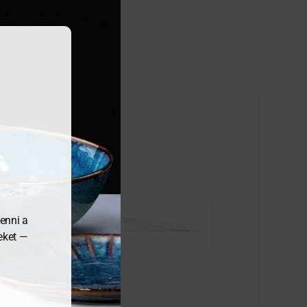
enni a
meket —