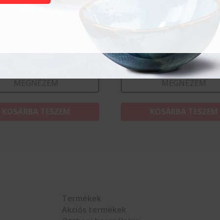
ömítő forma,
Tálcatömítő forma–
kaszos tartályhoz
Tweedelige colt tartályh
78 mm
227×178 mm
Ft
85 665
Ft
MEGNÉZEM
MEGNÉZEM
KOSÁRBA TESZEM
KOSÁRBA TESZEM
Termékek
Akciós termékek