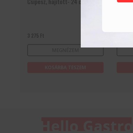
Csipesz, hajított- 24 cm
Tálcat
kétsza
227×1
3 275
Ft
85 665
MEGNÉZEM
KOSÁRBA TESZEM