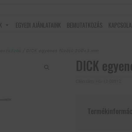
K
EGYEDI AJÁNLATAINK
BEMUTATKOZÁS
KAPCSOLA
 eszközök
/ DICK egyenes fűzőtű 200×3 mm
DICK egyen
Cikkszám:
HG-12-00912
Termékinformác