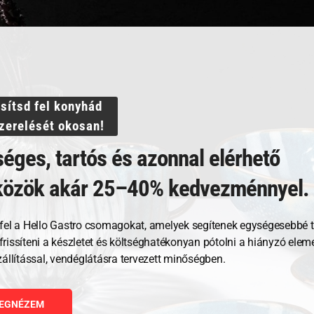
ssítsd fel konyhád
Kapcsolódó termékek
szerelését okosan!
éges, tartós és azonnal elérhető
közök akár 25–40% kedvezménnyel.
fel a Hello Gastro csomagokat, amelyek segítenek egységesebbé t
, frissíteni a készletet és költséghatékonyan pótolni a hiányzó ele
zállítással, vendéglátásra tervezett minőségben.
EGNÉZEM