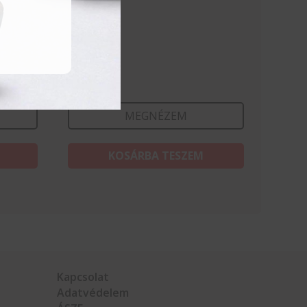
Csipesz
oz
2 316
Ft
MEGNÉZEM
KOSÁRBA TESZEM
Kapcsolat
Adatvédelem