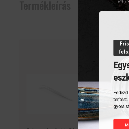
Termékleírás
Fri
fel
Egys
esz
Fedezd 
terítést
gyors s
M