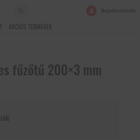
Bejelentkezés

T
AKCIÓS TERMÉKEK
es fűzőtű 200×3 mm
iók