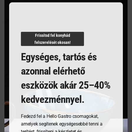
Villámgyors szállítás
Frissítsd fel konyhád
Termékleírás
felszerelését okosan!
Egységes, tartós és
azonnal elérhető
eszközök akár 25–40%
Kapcsolódó termékek
kedvezménnyel.
Fedezd fel a Hello Gastro csomagokat,
amelyek segítenek egységesebbé tenni a
terítést, frissíteni a készletet és