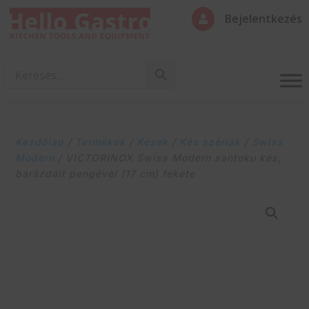
Bejelentkezés

Kezdőlap
/
Termékek
/
Kések
/
Kés szériák
/
Swiss
Modern
/ VICTORINOX Swiss Modern santoku kés,
barázdált pengével (17 cm) fekete