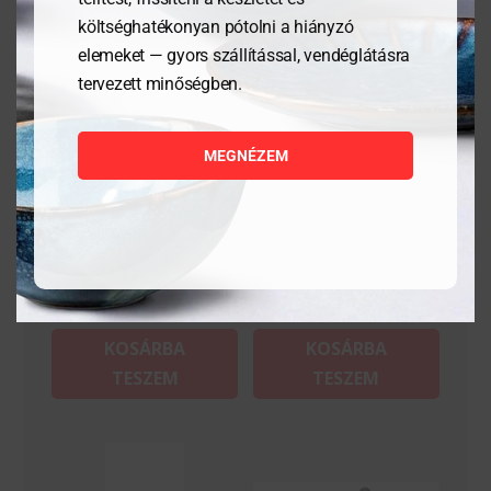
költséghatékonyan pótolni a hiányzó
elemeket — gyors szállítással, vendéglátásra
tervezett minőségben.
Csiszolópapír
Csiszolópapír –
késélezőhöz – 200×50
200x50mm
MEGNÉZEM
mm
3 936
Ft
5 259
Ft
MEGNÉZEM
MEGNÉZEM
KOSÁRBA
KOSÁRBA
TESZEM
TESZEM