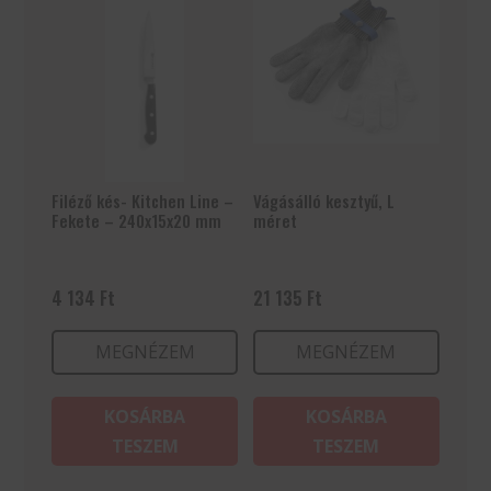
Filéző kés- Kitchen Line –
Vágásálló kesztyű, L
Fekete – 240x15x20 mm
méret
4 134
Ft
21 135
Ft
MEGNÉZEM
MEGNÉZEM
KOSÁRBA
KOSÁRBA
TESZEM
TESZEM