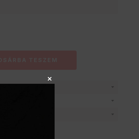
OSÁRBA TESZEM
Close
látásban
this
module