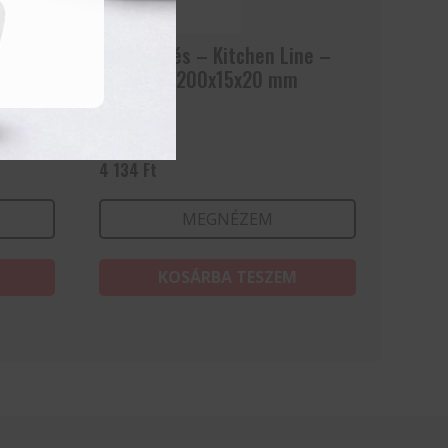
Hámozókés – Kitchen Line –
Fekete – 200x15x20 mm
4 134
Ft
MEGNÉZEM
KOSÁRBA TESZEM