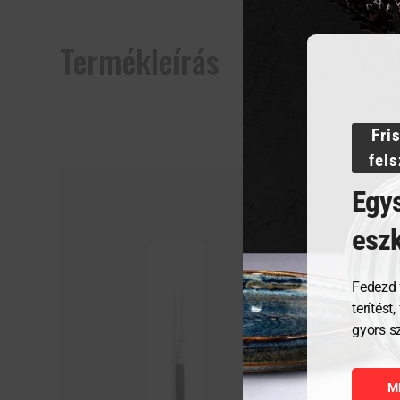
Termékleírás
Fri
fel
Egys
esz
Fedezd 
terítést
gyors s
M