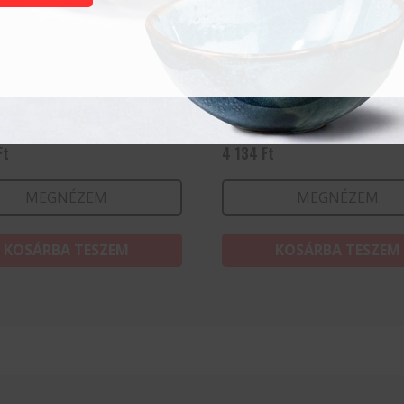
zlet – 4 darabos
Késélező- Universal
Ft
4 134
Ft
MEGNÉZEM
MEGNÉZEM
KOSÁRBA TESZEM
KOSÁRBA TESZEM