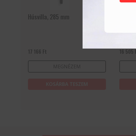
Húsvilla, 285 mm
Késkés
17 166
Ft
16 505
MEGNÉZEM
KOSÁRBA TESZEM