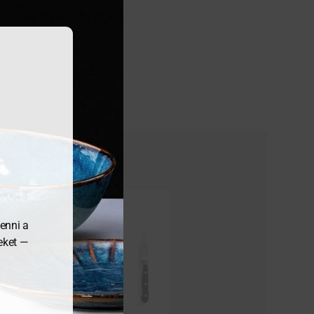
enni a
meket —