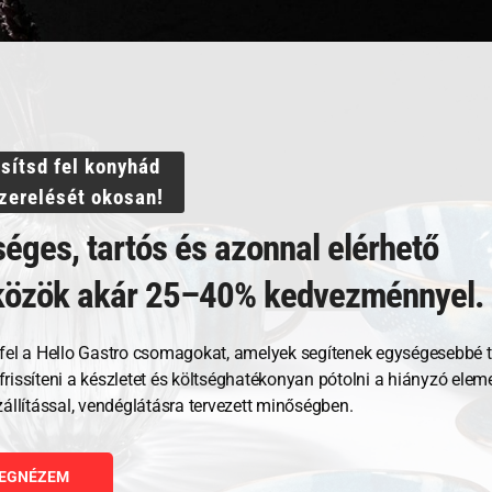
ssítsd fel konyhád
szerelését okosan!
Kapcsolódó termékek
éges, tartós és azonnal elérhető
közök akár 25–40% kedvezménnyel.
fel a Hello Gastro csomagokat, amelyek segítenek egységesebbé t
, frissíteni a készletet és költséghatékonyan pótolni a hiányzó ele
zállítással, vendéglátásra tervezett minőségben.
EGNÉZEM