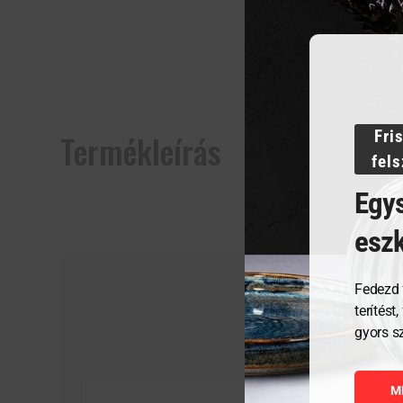
Fri
Termékleírás
fel
Egys
esz
Fedezd 
terítést
gyors s
M