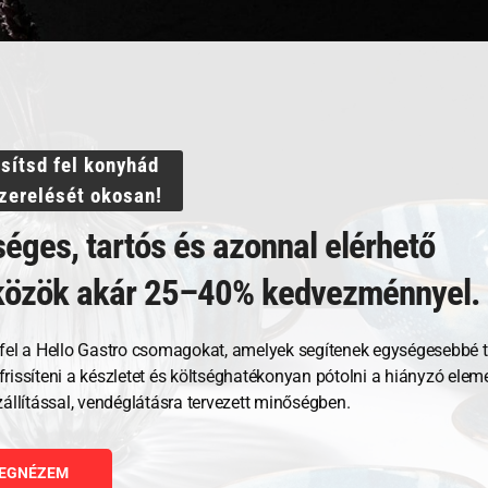
pink
Villámgyors szállítás
mennyiség
ssítsd fel konyhád
szerelését okosan!
éges, tartós és azonnal elérhető
közök akár 25–40% kedvezménnyel.
Kapcsolódó termékek
fel a Hello Gastro csomagokat, amelyek segítenek egységesebbé t
, frissíteni a készletet és költséghatékonyan pótolni a hiányzó ele
zállítással, vendéglátásra tervezett minőségben.
EGNÉZEM