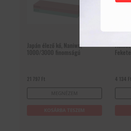
Japán élező kő, Naniwa,
Hámozó
1000/3000 finomságú
Feket
21 797
Ft
4 134
F
MEGNÉZEM
KOSÁRBA TESZEM