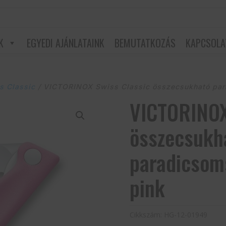
K
EGYEDI AJÁNLATAINK
BEMUTATKOZÁS
KAPCSOLA
s Classic
/ VICTORINOX Swiss Classic összecsukható para
VICTORINOX
összecsukh
paradicsoms
pink
Cikkszám:
HG-12-01949