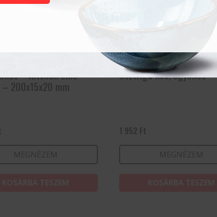
kés – Kitchen Line –
Osztriga kés, egyenes
e – 200x15x20 mm
t
1 952
Ft
MEGNÉZEM
MEGNÉZEM
KOSÁRBA TESZEM
KOSÁRBA TESZEM