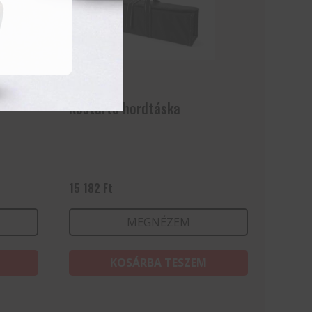
Késtartó hordtáska
15 182
Ft
MEGNÉZEM
KOSÁRBA TESZEM