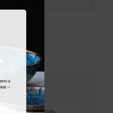
enni a
meket —