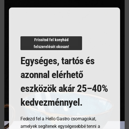
Villámgyors szállítás
Frissítsd fel konyhád
felszerelését okosan!
Termékleírás
Egységes, tartós és
azonnal elérhető
eszközök akár 25–40%
Kapcsolódó termékek
kedvezménnyel.
Fedezd fel a Hello Gastro csomagokat,
amelyek segítenek egységesebbé tenni a