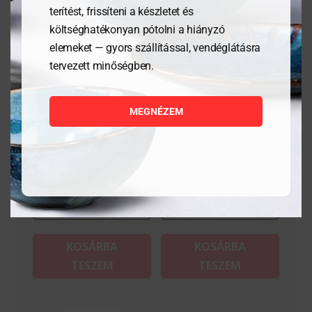
terítést, frissíteni a készletet és
költséghatékonyan pótolni a hiányzó
elemeket — gyors szállítással, vendéglátásra
tervezett minőségben.
Hámozókés – Kitchen
Sonka/lazackés – Profi
MEGNÉZEM
Line – Fekete –
Line – Fekete –
200x15x20 mm
430x20x30 mm
4 134
Ft
24 146
Ft
MEGNÉZEM
MEGNÉZEM
KOSÁRBA
KOSÁRBA
TESZEM
TESZEM