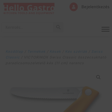
Bejelentkezés

Kezdőlap
/
Termékek
/
Kések
/
Kés szériák
/
Swiss
Classic
/ VICTORINOX Swiss Classic összecsukható
paradicsomszeletelő kés (11 cm) narancs