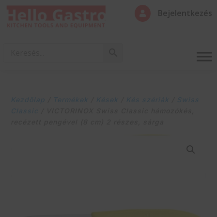
Bejelentkezés

Kezdőlap
/
Termékek
/
Kések
/
Kés szériák
/
Swiss
Classic
/ VICTORINOX Swiss Classic hámozókés,
recézett pengével (8 cm) 2 részes, sárga