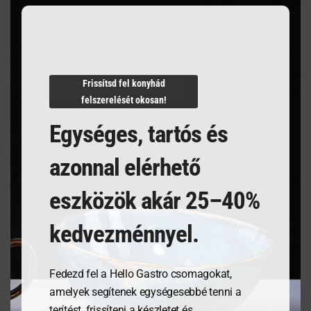
Villámgyors szállítás
Frissítsd fel konyhád
Termékleírás
felszerelését okosan!
Egységes, tartós és
azonnal elérhető
eszközök akár 25–40%
Kapcsolódó termékek
kedvezménnyel.
Fedezd fel a Hello Gastro csomagokat,
amelyek segítenek egységesebbé tenni a
terítést, frissíteni a készletet és