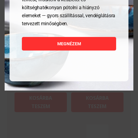
költséghatékonyan pótolni a hiányzó
elemeket — gyors szállítással, vendéglátásra
tervezett minőségben.
Csiszolópapír –
Kenyérvágó kés
200x50mm
MEGNÉZEM
5 259
Ft
20 342
Ft
MEGNÉZEM
MEGNÉZEM
KOSÁRBA
KOSÁRBA
TESZEM
TESZEM