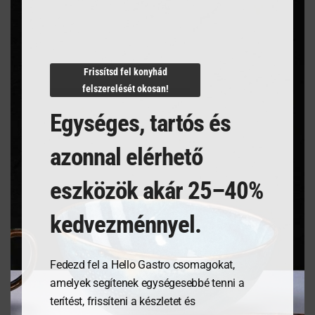
Termékleírás
Frissítsd fel konyhád
felszerelését okosan!
Egységes, tartós és
azonnal elérhető
Kapcsolódó termékek
eszközök akár 25–40%
kedvezménnyel.
Fedezd fel a Hello Gastro csomagokat,
amelyek segítenek egységesebbé tenni a
terítést, frissíteni a készletet és