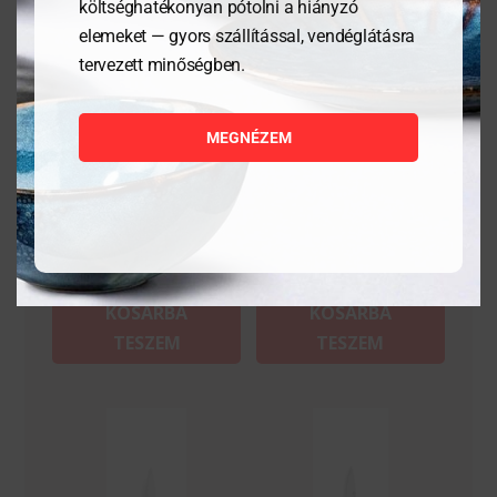
költséghatékonyan pótolni a hiányzó
elemeket — gyors szállítással, vendéglátásra
tervezett minőségben.
Osztriga kés, egyenes
Vágásálló kesztyű, M
méret
MEGNÉZEM
1 952
Ft
20 474
Ft
MEGNÉZEM
MEGNÉZEM
KOSÁRBA
KOSÁRBA
TESZEM
TESZEM