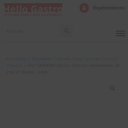
Bejelentkezés

Kezdőlap
/
Termékek
/
Kések
/
Kés szériák
/
Swiss
Classic
/ VICTORINOX Swiss Classic hámozókés (8
cm) 2 részes, zöld