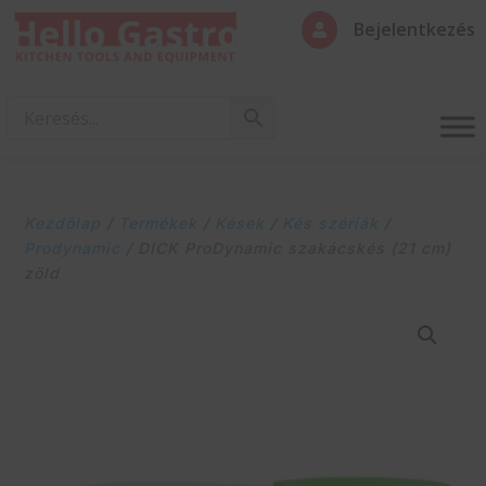
Bejelentkezés

Kezdőlap
/
Termékek
/
Kések
/
Kés szériák
/
Prodynamic
/ DICK ProDynamic szakácskés (21 cm)
zöld