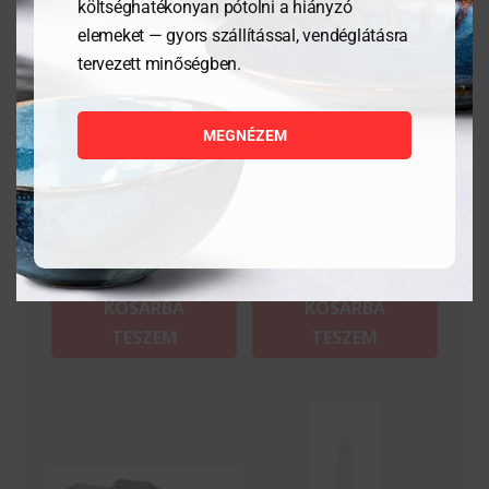
költséghatékonyan pótolni a hiányzó
elemeket — gyors szállítással, vendéglátásra
tervezett minőségben.
Csiszolópapír –
Santoku kés – Profi Line
200x50mm
– Fekete – 310x20x50 mm
MEGNÉZEM
5 259
Ft
21 995
Ft
MEGNÉZEM
MEGNÉZEM
KOSÁRBA
KOSÁRBA
TESZEM
TESZEM