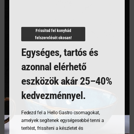
Termékleírás
Frissítsd fel konyhád
felszerelését okosan!
Egységes, tartós és
azonnal elérhető
Kapcsolódó termékek
eszközök akár 25–40%
kedvezménnyel.
Fedezd fel a Hello Gastro csomagokat,
amelyek segítenek egységesebbé tenni a
terítést, frissíteni a készletet és