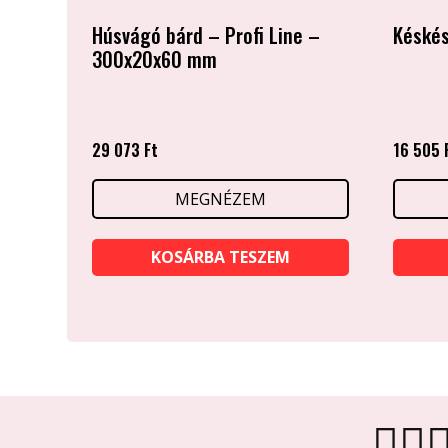
Húsvágó bárd – Profi Line –
Késkés
300x20x60 mm
29 073
Ft
16 505
MEGNÉZEM
KOSÁRBA TESZEM

