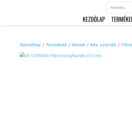
KEZDŐLAP
TERMÉKE
Kezdőlap
/
Termékek
/
Kések
/
Kés szériák
/
Fibr