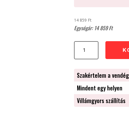
14 859 Ft
14 859
Ft
VICTORINOX
K
Fibrox
konyhai
kés
(15
Szakértelem a vendég
cm)
mennyiség
Mindent egy helyen
Villámgyors szállítás