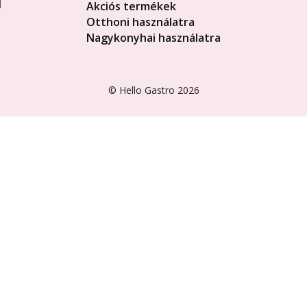
Akciós termékek
Otthoni használatra
Nagykonyhai használatra
©
Hello Gastro
2026
Close
this
module