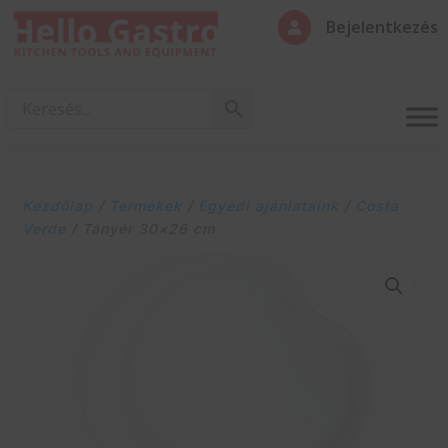
Bejelentkezés

Kezdőlap
/
Termékek
/
Egyedi ajánlataink
/
Costa
Verde
/ Tányér 30×26 cm