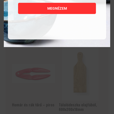
MEGNÉZEM
MEGNÉZEM
MEGNÉZEM
KOSÁRBA
KOSÁRBA
TESZEM
TESZEM
Homár és rák tőrő – piros
Tálalódeszka olajfából,
600x200x18mm