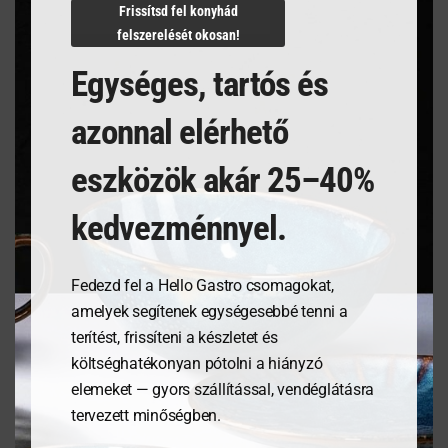
Frissítsd fel konyhád
felszerelését okosan!
Kapcsolódó termékek
Egységes, tartós és
azonnal elérhető
eszközök akár 25–40%
kedvezménnyel.
Fedezd fel a Hello Gastro csomagokat,
amelyek segítenek egységesebbé tenni a
terítést, frissíteni a készletet és
Pizzatányér, Speciale
Kenyérdoboz olajfából,
költséghatékonyan pótolni a hiányzó
Barocco- ø310mm
245x198x94mm
elemeket — gyors szállítással, vendéglátásra
tervezett minőségben.
6 404
Ft
27 989
Ft