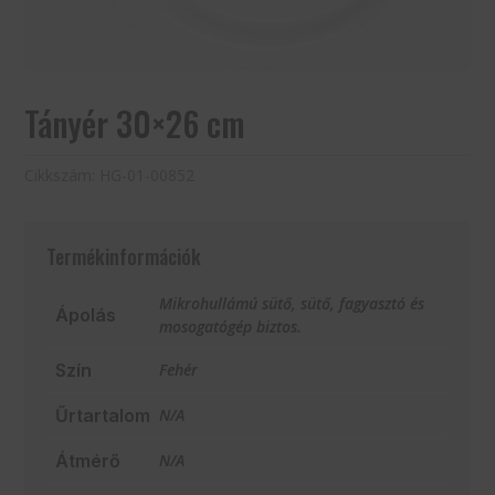
Tányér 30×26 cm
Cikkszám:
HG-01-00852
Termékinformációk
Mikrohullámú sütő, sütő, fagyasztó és
Ápolás
mosogatógép biztos.
Szín
Fehér
Űrtartalom
N/A
Átmérő
N/A