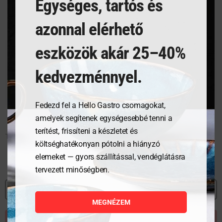
Egységes, tartós és
azonnal elérhető
eszközök akár 25–40%
kedvezménnyel.
Fedezd fel a Hello Gastro csomagokat,
amelyek segítenek egységesebbé tenni a
terítést, frissíteni a készletet és
Tányér 30×26 cm
Mélytányér 20×18 cm
költséghatékonyan pótolni a hiányzó
elemeket — gyors szállítással, vendéglátásra
tervezett minőségben.
MEGNÉZEM
MEGNÉZEM
MEGNÉZEM
AJÁNLATKÉRÉS
AJÁNLATKÉRÉS