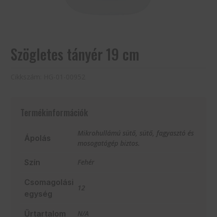
Szögletes tányér 19 cm
Cikkszám:
HG-01-00952
Termékinformációk
Mikrohullámú sütő, sütő, fagyasztó és
Ápolás
mosogatógép biztos.
Szín
Fehér
Csomagolási
12
egység
Űrtartalom
N/A