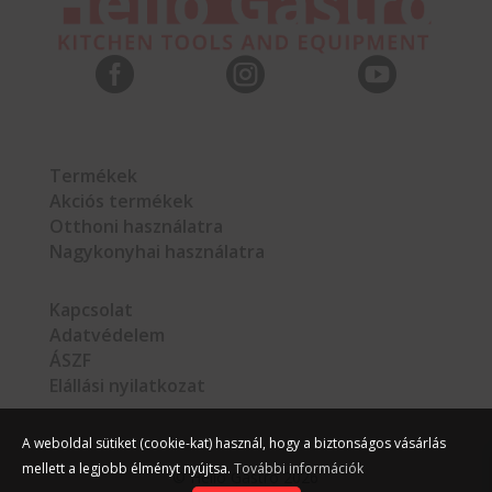



Termékek
Akciós termékek
Otthoni használatra
Nagykonyhai használatra
Kapcsolat
Adatvédelem
ÁSZF
Elállási nyilatkozat
A weboldal sütiket (cookie-kat) használ, hogy a biztonságos vásárlás
mellett a legjobb élményt nyújtsa.
További információk
©
Hello Gastro
2026