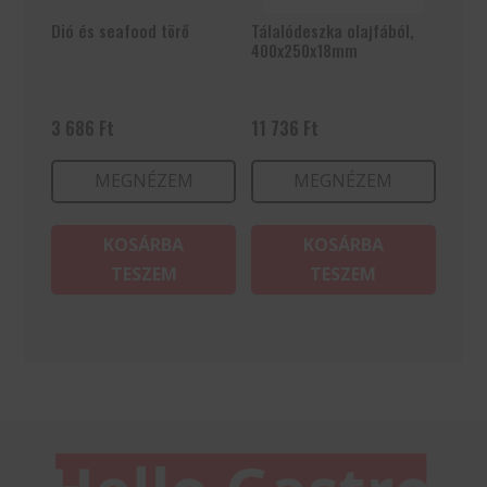
Dió és seafood törő
Tálalódeszka olajfából,
400x250x18mm
3 686
Ft
11 736
Ft
MEGNÉZEM
MEGNÉZEM
KOSÁRBA
KOSÁRBA
TESZEM
TESZEM