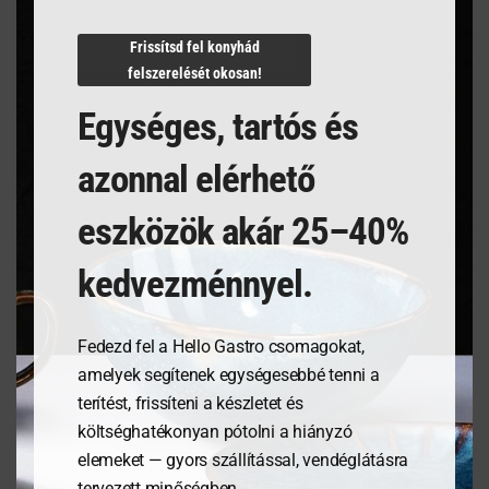
N/A
Frissítsd fel konyhád
felszerelését okosan!
Egységes, tartós és
Kapcsolódó termékek
azonnal elérhető
eszközök akár 25–40%
kedvezménnyel.
Fedezd fel a Hello Gastro csomagokat,
amelyek segítenek egységesebbé tenni a
terítést, frissíteni a készletet és
költséghatékonyan pótolni a hiányzó
Tálalódeszka olajfából,
Étlaptartó tábla,
elemeket — gyors szállítással, vendéglátásra
350x120x18mm
125x180mm
tervezett minőségben.