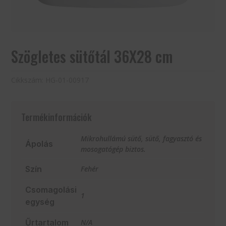
Szögletes sütőtál 36X28 cm
Cikkszám:
HG-01-00917
Termékinformációk
Mikrohullámú sütő, sütő, fagyasztó és
Ápolás
mosogatógép biztos.
Szín
Fehér
Csomagolási
1
egység
Űrtartalom
N/A