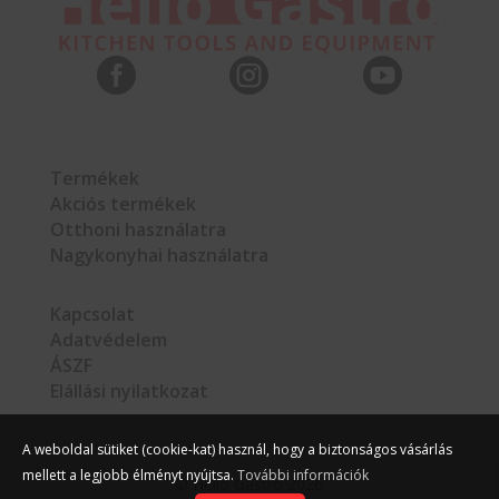



Termékek
Akciós termékek
Otthoni használatra
Nagykonyhai használatra
Kapcsolat
Adatvédelem
ÁSZF
Elállási nyilatkozat
A weboldal sütiket (cookie-kat) használ, hogy a biztonságos vásárlás
mellett a legjobb élményt nyújtsa.
További információk
©
Hello Gastro
2026