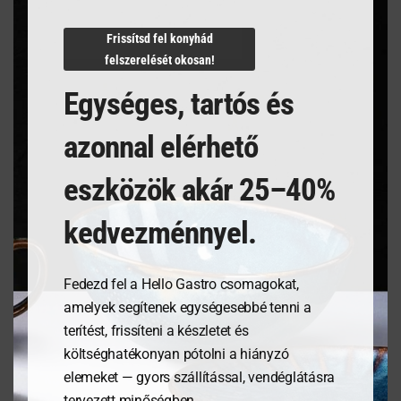
N/A
Frissítsd fel konyhád
felszerelését okosan!
Egységes, tartós és
Kapcsolódó termékek
azonnal elérhető
eszközök akár 25–40%
kedvezménnyel.
Fedezd fel a Hello Gastro csomagokat,
amelyek segítenek egységesebbé tenni a
terítést, frissíteni a készletet és
költséghatékonyan pótolni a hiányzó
Tálalódeszka olajfából,
Kenyérdoboz olajfából,
elemeket — gyors szállítással, vendéglátásra
350x120x18mm
245x198x94mm
tervezett minőségben.