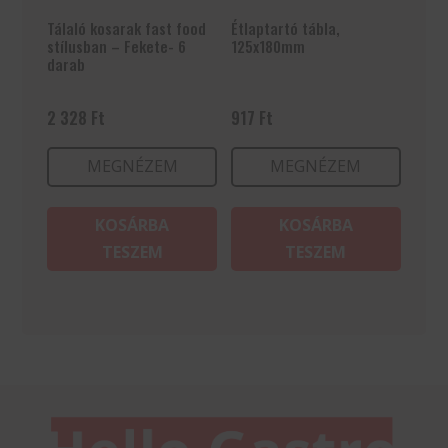
Tálaló kosarak fast food
Étlaptartó tábla,
stílusban – Fekete- 6
125x180mm
darab
2 328
Ft
917
Ft
MEGNÉZEM
MEGNÉZEM
KOSÁRBA
KOSÁRBA
TESZEM
TESZEM