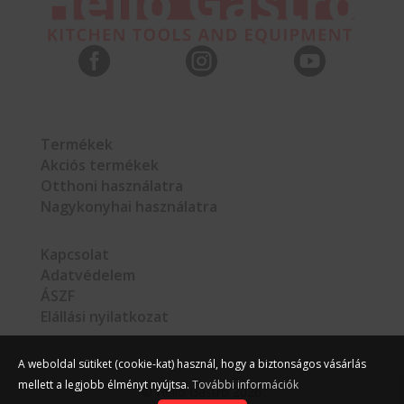



Termékek
Akciós termékek
Otthoni használatra
Nagykonyhai használatra
Kapcsolat
Adatvédelem
ÁSZF
Elállási nyilatkozat
A weboldal sütiket (cookie-kat) használ, hogy a biztonságos vásárlás
mellett a legjobb élményt nyújtsa.
További információk
©
Hello Gastro
2026