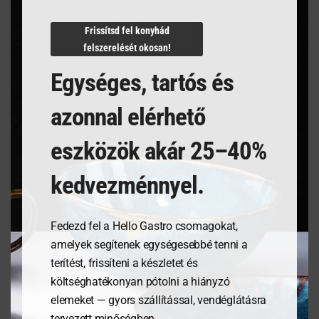
N/A
Frissítsd fel konyhád
felszerelését okosan!
Egységes, tartós és
Kapcsolódó termékek
azonnal elérhető
eszközök akár 25–40%
kedvezménnyel.
Fedezd fel a Hello Gastro csomagokat,
amelyek segítenek egységesebbé tenni a
terítést, frissíteni a készletet és
költséghatékonyan pótolni a hiányzó
Tálalódeszka olajfából,
Étlaptartó tábla,
elemeket — gyors szállítással, vendéglátásra
350x120x18mm
240x330mm
tervezett minőségben.