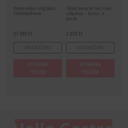
Kenyérdoboz olajfából,
Tálaló kosarak fast food
245x198x94mm
stílusban – Barna- 6
darab
27 989
Ft
2 328
Ft
MEGNÉZEM
MEGNÉZEM
KOSÁRBA
KOSÁRBA
TESZEM
TESZEM