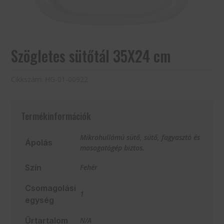
Szögletes sütőtál 35X24 cm
Cikkszám:
HG-01-00922
Termékinformációk
Mikrohullámú sütő, sütő, fagyasztó és
Ápolás
mosogatógép biztos.
Szín
Fehér
Csomagolási
1
egység
Űrtartalom
N/A