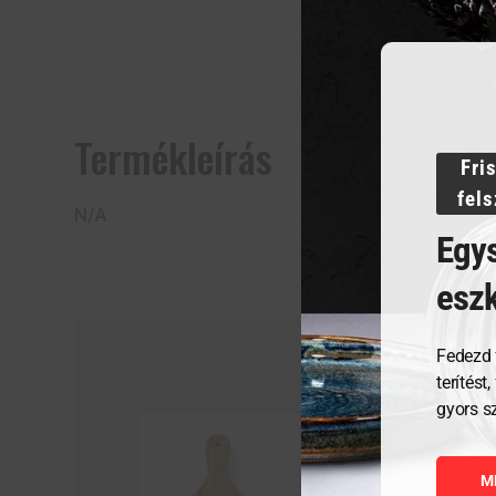
Termékleírás
Fri
fel
N/A
Egys
esz
Fedezd 
terítést
gyors s
M