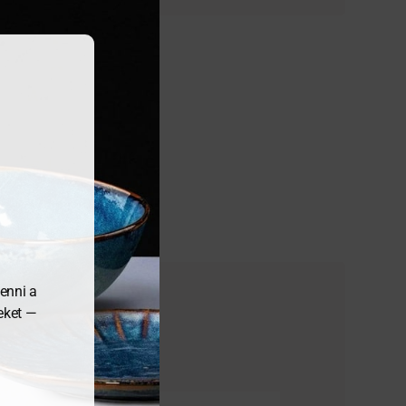
enni a
meket —