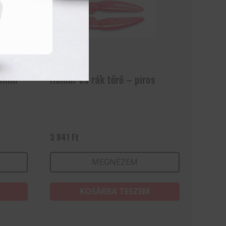
80mm
Homár és rák tőrő – piros
3 841
Ft
MEGNÉZEM
KOSÁRBA TESZEM