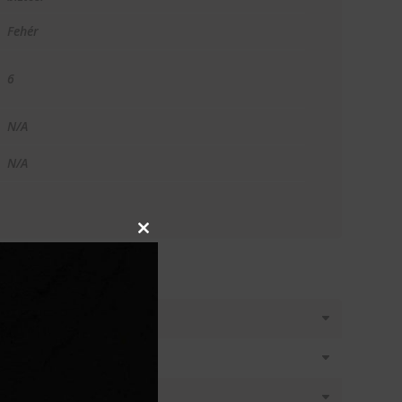
Fehér
6
N/A
N/A
Close
this
module
T KÉREK
látásban