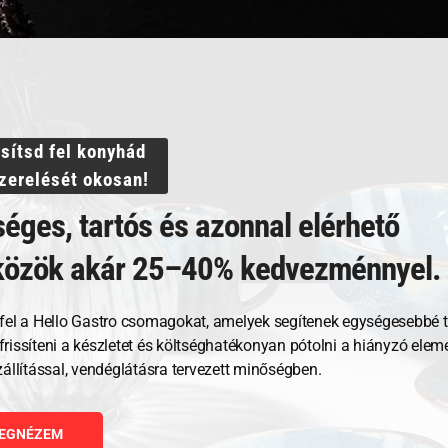
ssítsd fel konyhád
szerelését okosan!
éges, tartós és azonnal elérhető
közök akár 25–40% kedvezménnyel.
Kapcsolódó termékek
fel a Hello Gastro csomagokat, amelyek segítenek egységesebbé t
, frissíteni a készletet és költséghatékonyan pótolni a hiányzó ele
zállítással, vendéglátásra tervezett minőségben.
EGNÉZEM