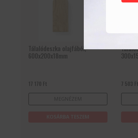
Tálalódeszka olajfából,
Tálaló
600x200x18mm
300x1
17 170
Ft
7 503
F
MEGNÉZEM
KOSÁRBA TESZEM