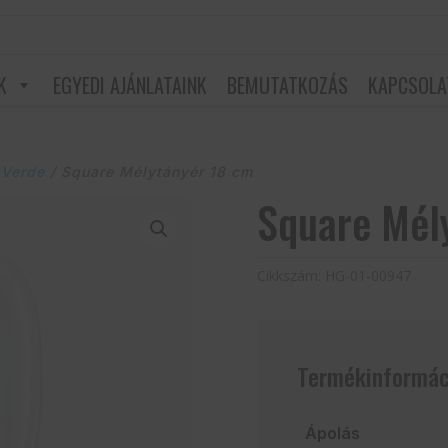
K
EGYEDI AJÁNLATAINK
BEMUTATKOZÁS
KAPCSOLA
 Verde
/ Square Mélytányér 18 cm
Square Mél
Cikkszám:
HG-01-00947
Termékinformác
Ápolás