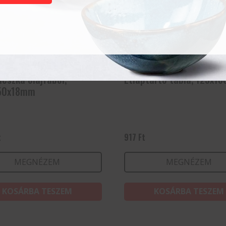
deszka olajfából,
Étlaptartó tábla, 125x1
50x18mm
t
917
Ft
MEGNÉZEM
MEGNÉZEM
KOSÁRBA TESZEM
KOSÁRBA TESZEM