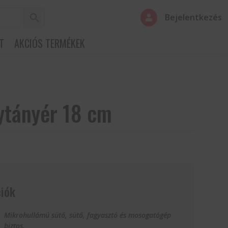
Bejelentkezés

T
AKCIÓS TERMÉKEK
ytányér 18 cm
iók
Mikrohullámú sütő, sütő, fagyasztó és mosogatógép
biztos.