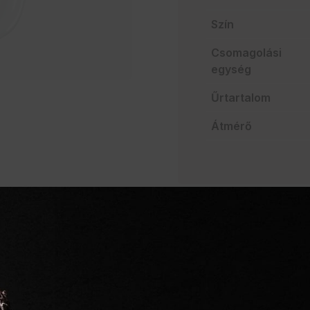
Szín
Csomagolási
egység
Űrtartalom
Átmérő
AJÁNLATO
Szakértelem a vendég
Mindent egy helyen
Villámgyors szállítás