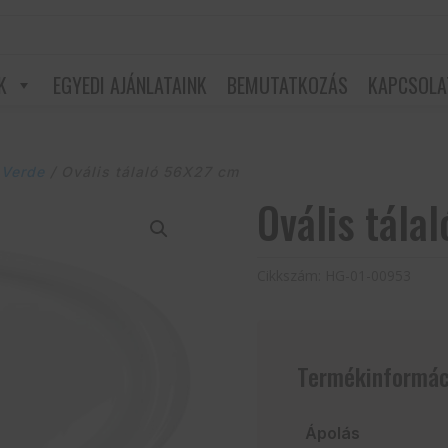
K
EGYEDI AJÁNLATAINK
BEMUTATKOZÁS
KAPCSOLA
 Verde
/ Ovális tálaló 56X27 cm
Ovális tála
Cikkszám:
HG-01-00953
Termékinformác
Ápolás