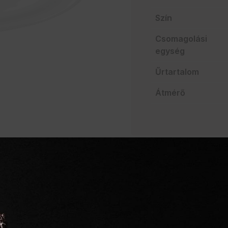
Szín
Csomagolási
egység
Űrtartalom
Átmérő
AJÁNLATO
Szakértelem a vendég
Mindent egy helyen
Villámgyors szállítás