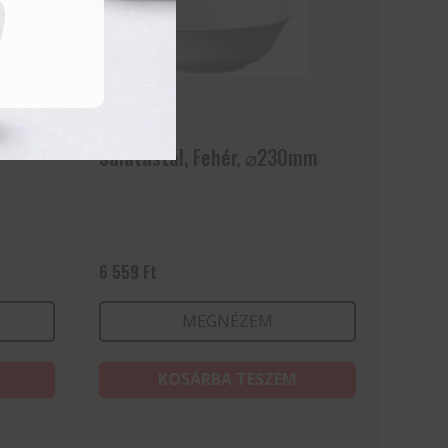
Salátástál, Fehér, ⌀230mm
6 559
Ft
MEGNÉZEM
KOSÁRBA TESZEM