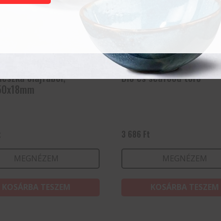
deszka olajfából,
Dió és seafood törő
50x18mm
t
3 686
Ft
MEGNÉZEM
MEGNÉZEM
KOSÁRBA TESZEM
KOSÁRBA TESZEM