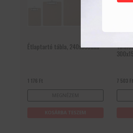
Étlaptartó tábla, 240x330mm
Tálaló
300x1
1 176
Ft
7 503
F
MEGNÉZEM
KOSÁRBA TESZEM