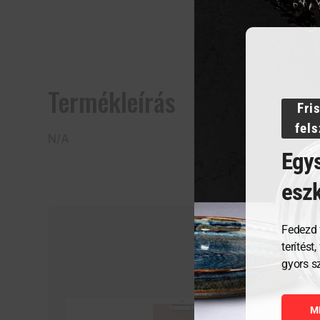
Termékleírás
Fri
fel
N/A
Egys
esz
Fedezd 
terítést
gyors s
M