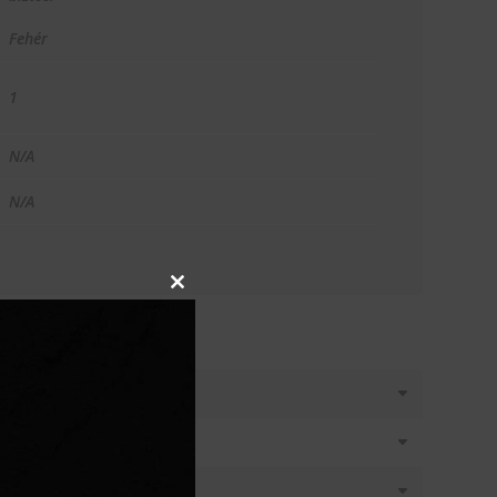
Fehér
1
N/A
N/A
Close
this
module
T KÉREK
látásban