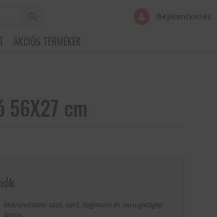
Bejelentkezés

T
AKCIÓS TERMÉKEK
ló 56X27 cm
iók
Mikrohullámú sütő, sütő, fagyasztó és mosogatógép
biztos.