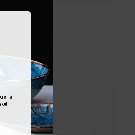
enni a
meket —