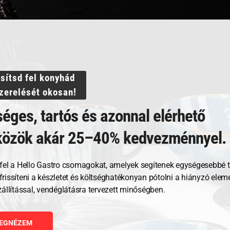
ssítsd fel konyhád
szerelését okosan!
éges, tartós és azonnal elérhető
közök akár 25–40% kedvezménnyel.
Kapcsolódó termékek
fel a Hello Gastro csomagokat, amelyek segítenek egységesebbé t
, frissíteni a készletet és költséghatékonyan pótolni a hiányzó ele
zállítással, vendéglátásra tervezett minőségben.
EGNÉZEM