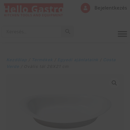
Bejelentkezés

Kezdőlap
/
Termékek
/
Egyedi ajánlataink
/
Costa
Verde
/ Ovális tál 26X21 cm