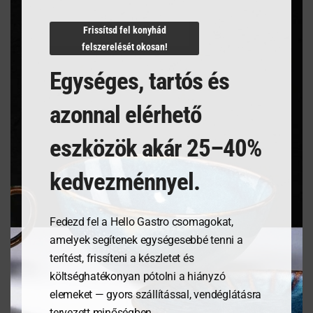
N/A
Frissítsd fel konyhád
felszerelését okosan!
Egységes, tartós és
Kapcsolódó termékek
azonnal elérhető
eszközök akár 25–40%
kedvezménnyel.
Fedezd fel a Hello Gastro csomagokat,
amelyek segítenek egységesebbé tenni a
terítést, frissíteni a készletet és
költséghatékonyan pótolni a hiányzó
Kenyérdoboz olajfából,
Salátástál, Fehér,
elemeket — gyors szállítással, vendéglátásra
245x198x94mm
⌀230mm
tervezett minőségben.