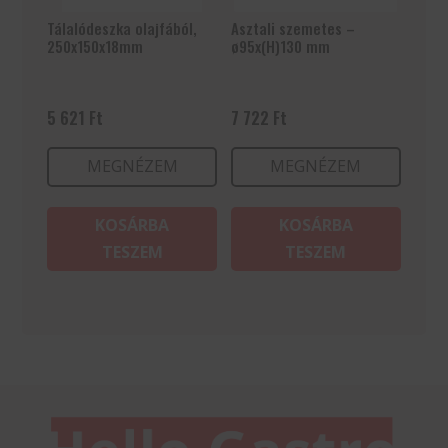
Tálalódeszka olajfából,
Asztali szemetes –
250x150x18mm
ø95x(H)130 mm
5 621
Ft
7 722
Ft
MEGNÉZEM
MEGNÉZEM
KOSÁRBA
KOSÁRBA
TESZEM
TESZEM