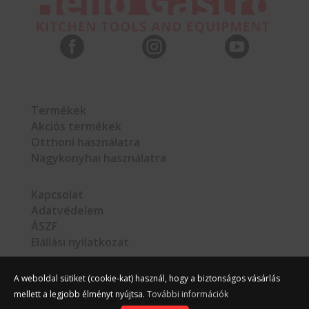



Termékek
Akciós termékek
Otthoni használatra
Nagykonyhai használatra
Kapcsolat
Adatvédelem
ÁSZF
Elállási nyilatkozat
A weboldal sütiket (cookie-kat) használ, hogy a biztonságos vásárlás
mellett a legjobb élményt nyújtsa.
További információk
©
Hello Gastro
2026