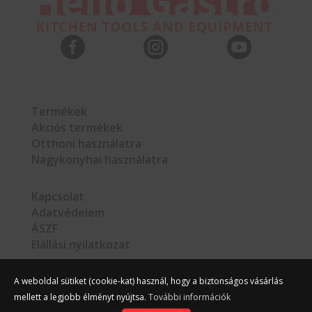



Termékek
Akciós termékek
Otthoni használatra
Nagykonyhai használatra
Kapcsolat
Adatvédelem
ÁSZF
Elállási nyilatkozat
A weboldal sütiket (cookie-kat) használ, hogy a biztonságos vásárlás
mellett a legjobb élményt nyújtsa.
További információk
©
Hello Gastro
2026