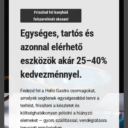
N/A
Frissítsd fel konyhád
felszerelését okosan!
Egységes, tartós és
Kapcsolódó termékek
azonnal elérhető
eszközök akár 25–40%
kedvezménnyel.
Fedezd fel a Hello Gastro csomagokat,
amelyek segítenek egységesebbé tenni a
terítést, frissíteni a készletet és
költséghatékonyan pótolni a hiányzó
Pizzatányér, Speciale
Tálalódeszka olajfából,
elemeket — gyors szállítással, vendéglátásra
Barocco- ø310mm
350x120x18mm
tervezett minőségben.