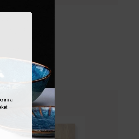
enni a
meket —