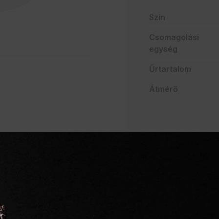
Szín
Csomagolási
egység
Űrtartalom
Átmérő
AJÁNLATO
Szakértelem a vendég
Mindent egy helyen
Villámgyors szállítás