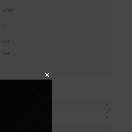
Fehér
1
N/A
N/A
Close
this
module
T KÉREK
látásban