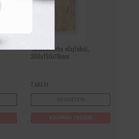
Tálalódeszka olajfából,
300x150x18mm
7 503
Ft
MEGNÉZEM
KOSÁRBA TESZEM