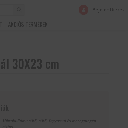
Bejelentkezés

T
AKCIÓS TERMÉKEK
tál 30X23 cm
iók
Mikrohullámú sütő, sütő, fagyasztó és mosogatógép
biztos.