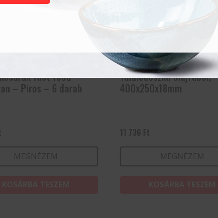
 kosarak fast food
Tálalódeszka olajfából,
ban – Piros – 6 darab
400x250x18mm
t
11 736
Ft
MEGNÉZEM
MEGNÉZEM
KOSÁRBA TESZEM
KOSÁRBA TESZEM