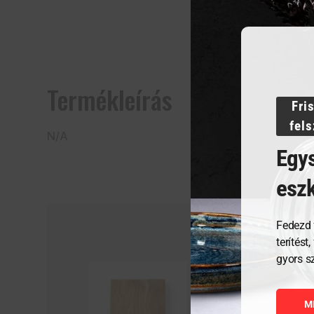
Termékleírás
Fri
fel
N/A
Egys
esz
Fedezd 
terítést
gyors s
M