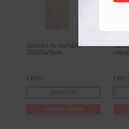
Tálalódeszka olajfából,
Tálaló
250x150x18mm
stílus
5 621
Ft
2 328
F
MEGNÉZEM
KOSÁRBA TESZEM