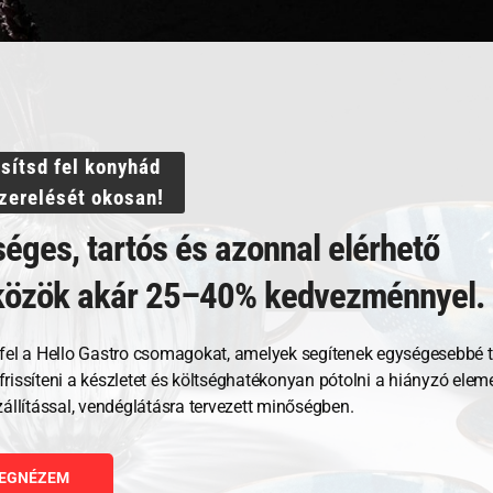
ssítsd fel konyhád
szerelését okosan!
éges, tartós és azonnal elérhető
közök akár 25–40% kedvezménnyel.
Kapcsolódó termékek
fel a Hello Gastro csomagokat, amelyek segítenek egységesebbé t
, frissíteni a készletet és költséghatékonyan pótolni a hiányzó ele
zállítással, vendéglátásra tervezett minőségben.
EGNÉZEM