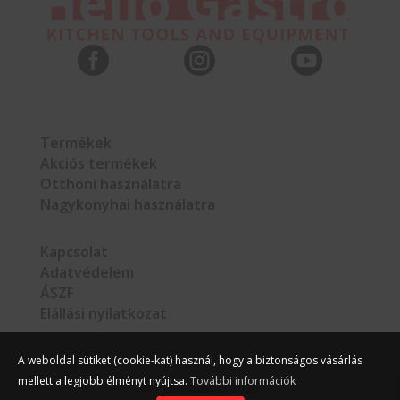



Termékek
Akciós termékek
Otthoni használatra
Nagykonyhai használatra
Kapcsolat
Adatvédelem
ÁSZF
Elállási nyilatkozat
A weboldal sütiket (cookie-kat) használ, hogy a biztonságos vásárlás
mellett a legjobb élményt nyújtsa.
További információk
©
Hello Gastro
2026