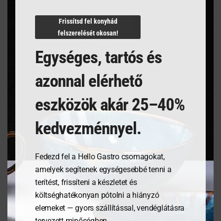
N/A
Frissítsd fel konyhád
felszerelését okosan!
Egységes, tartós és
Kapcsolódó termékek
azonnal elérhető
eszközök akár 25–40%
kedvezménnyel.
Fedezd fel a Hello Gastro csomagokat,
amelyek segítenek egységesebbé tenni a
terítést, frissíteni a készletet és
költséghatékonyan pótolni a hiányzó
Étlaptartó tábla,
Tálalódeszka olajfából,
elemeket — gyors szállítással, vendéglátásra
185x245mm
300x150x18mm
tervezett minőségben.