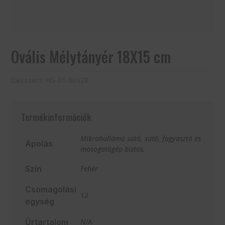
Ovális Mélytányér 18X15 cm
Cikkszám:
HG-01-00928
Termékinformációk
Mikrohullámú sütő, sütő, fagyasztó és
Ápolás
mosogatógép biztos.
Szín
Fehér
Csomagolási
12
egység
Űrtartalom
N/A