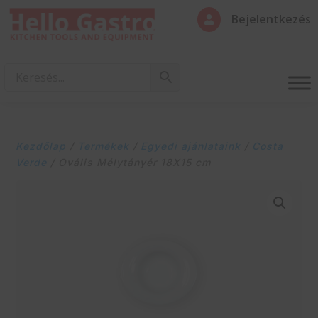
Bejelentkezés

Kezdőlap
/
Termékek
/
Egyedi ajánlataink
/
Costa
Verde
/ Ovális Mélytányér 18X15 cm