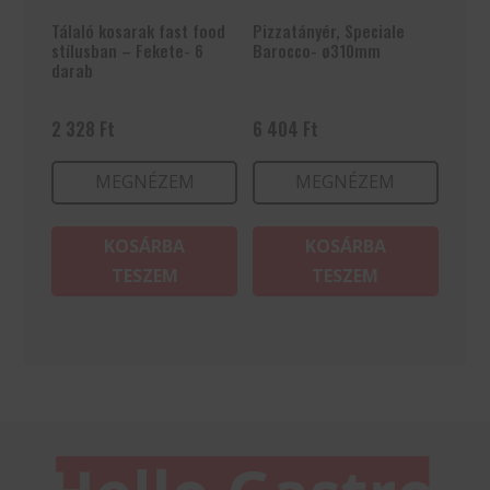
Tálaló kosarak fast food
Pizzatányér, Speciale
stílusban – Fekete- 6
Barocco- ø310mm
darab
2 328
Ft
6 404
Ft
MEGNÉZEM
MEGNÉZEM
KOSÁRBA
KOSÁRBA
TESZEM
TESZEM