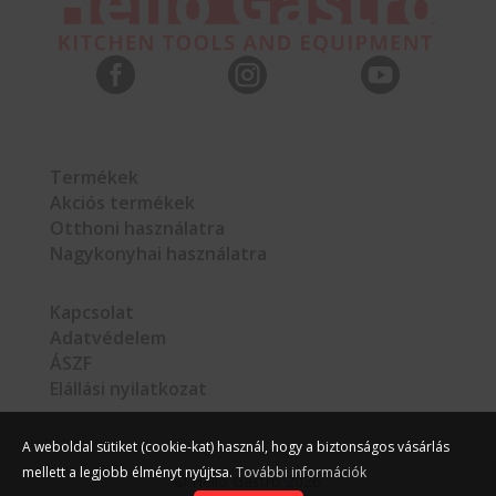



Termékek
Akciós termékek
Otthoni használatra
Nagykonyhai használatra
Kapcsolat
Adatvédelem
ÁSZF
Elállási nyilatkozat
A weboldal sütiket (cookie-kat) használ, hogy a biztonságos vásárlás
mellett a legjobb élményt nyújtsa.
További információk
©
Hello Gastro
2026