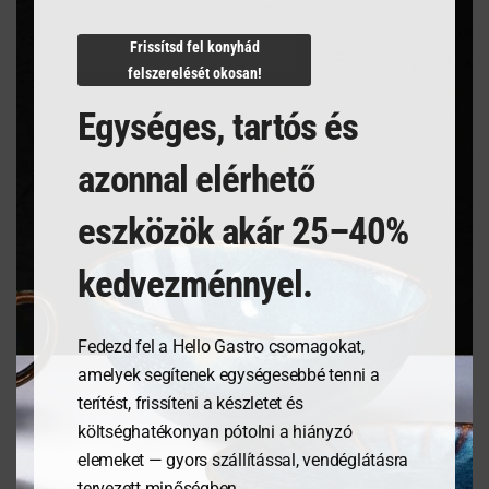
N/A
Frissítsd fel konyhád
felszerelését okosan!
Egységes, tartós és
Kapcsolódó termékek
azonnal elérhető
eszközök akár 25–40%
kedvezménnyel.
Fedezd fel a Hello Gastro csomagokat,
amelyek segítenek egységesebbé tenni a
terítést, frissíteni a készletet és
költséghatékonyan pótolni a hiányzó
Kenyérdoboz olajfából,
Pizzatányér, Speciale
elemeket — gyors szállítással, vendéglátásra
245x198x94mm
Barocco- ø330mm
tervezett minőségben.