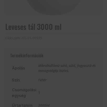
Leveses tál 3000 ml
Cikkszám:
HG-01-00935
Termékinformációk
Mikrohullámú sütő, sütő, fagyasztó és
Ápolás
mosogatógép biztos.
Szín
Fehér
Csomagolási
1
egység
Űrtartalom
3000ml