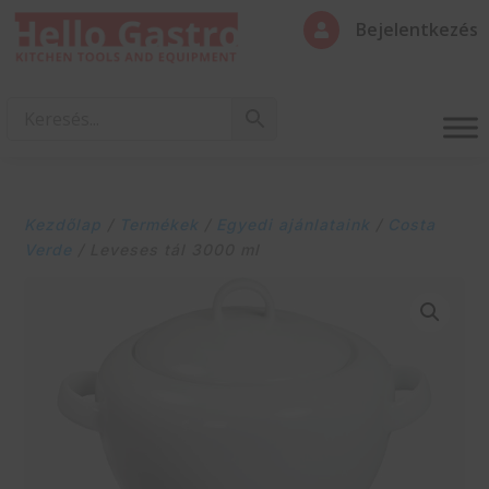
Bejelentkezés

Kezdőlap
/
Termékek
/
Egyedi ajánlataink
/
Costa
Verde
/ Leveses tál 3000 ml