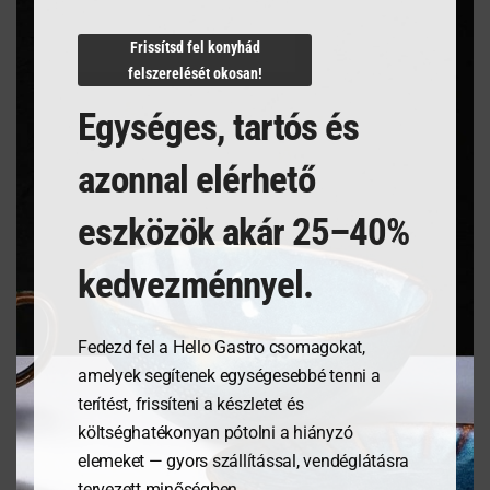
N/A
Frissítsd fel konyhád
felszerelését okosan!
Egységes, tartós és
Kapcsolódó termékek
azonnal elérhető
eszközök akár 25–40%
kedvezménnyel.
Fedezd fel a Hello Gastro csomagokat,
amelyek segítenek egységesebbé tenni a
terítést, frissíteni a készletet és
költséghatékonyan pótolni a hiányzó
Tálalódeszka olajfából,
Étlaptartó tábla,
elemeket — gyors szállítással, vendéglátásra
250x165x18mm
240x330mm
tervezett minőségben.