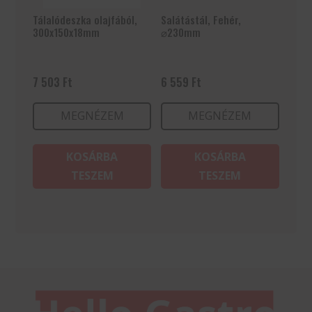
Tálalódeszka olajfából,
Salátástál, Fehér,
300x150x18mm
⌀230mm
7 503
Ft
6 559
Ft
MEGNÉZEM
MEGNÉZEM
KOSÁRBA
KOSÁRBA
TESZEM
TESZEM