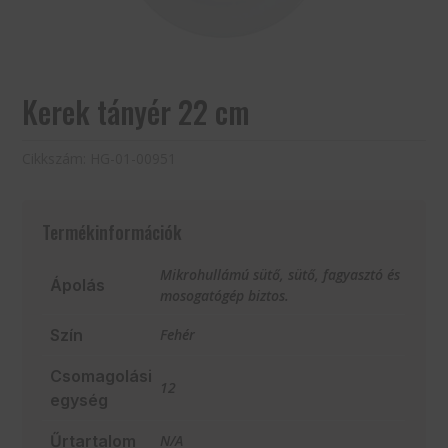
Kerek tányér 22 cm
Cikkszám:
HG-01-00951
Termékinformációk
Mikrohullámú sütő, sütő, fagyasztó és
Ápolás
mosogatógép biztos.
Szín
Fehér
Csomagolási
12
egység
Űrtartalom
N/A