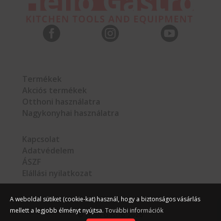



Termékek
Akciós termékek
Otthoni használatra
Nagykonyhai használatra
Kapcsolat
Adatvédelem
ÁSZF
Elállási nyilatkozat
A weboldal sütiket (cookie-kat) használ, hogy a biztonságos vásárlás
mellett a legjobb élményt nyújtsa.
További információk
©
Hello Gastro
2026