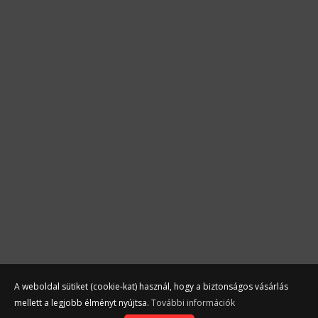



Termékek
Akciós termékek
Otthoni használatra
Nagykonyhai használatra
Kapcsolat
Adatvédelem
ÁSZF
Elállási nyilatkozat
A weboldal sütiket (cookie-kat) használ, hogy a biztonságos vásárlás
mellett a legjobb élményt nyújtsa.
További információk
©
Hello Gastro
2026