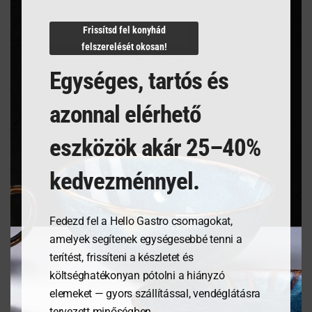
N/A
Frissítsd fel konyhád
felszerelését okosan!
Egységes, tartós és
Kapcsolódó termékek
azonnal elérhető
eszközök akár 25–40%
kedvezménnyel.
Fedezd fel a Hello Gastro csomagokat,
amelyek segítenek egységesebbé tenni a
terítést, frissíteni a készletet és
költséghatékonyan pótolni a hiányzó
Étlaptartó tábla,
Tálaló kosarak fast food
elemeket — gyors szállítással, vendéglátásra
240x330mm
stílusban – Fekete- 6
tervezett minőségben.