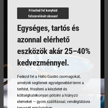
N/A
Frissítsd fel konyhád
felszerelését okosan!
Egységes, tartós és
Kapcsolódó termékek
azonnal elérhető
eszközök akár 25–40%
kedvezménnyel.
Fedezd fel a Hello Gastro csomagokat,
amelyek segítenek egységesebbé tenni a
terítést, frissíteni a készletet és
költséghatékonyan pótolni a hiányzó
Tálalódeszka olajfából,
Tálaló kosarak fast food
elemeket — gyors szállítással, vendéglátásra
350x120x18mm
stílusban – Barna- 6
tervezett minőségben.