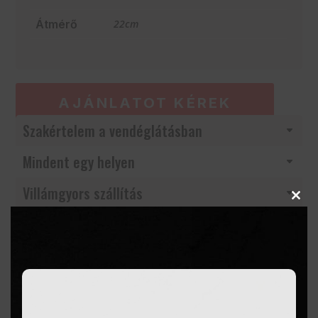
Átmérő
22cm
AJÁNLATOT KÉREK
Szakértelem a vendéglátásban
Mindent egy helyen
Villámgyors szállítás
Clos
this
modu
Termékleírás