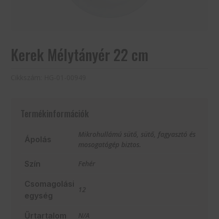
Kerek Mélytányér 22 cm
Cikkszám:
HG-01-00949
Termékinformációk
Mikrohullámú sütő, sütő, fagyasztó és
Ápolás
mosogatógép biztos.
Szín
Fehér
Csomagolási
12
egység
Űrtartalom
N/A