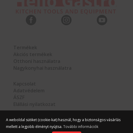



Termékek
Akciós termékek
Otthoni használatra
Nagykonyhai használatra
Kapcsolat
Adatvédelem
ÁSZF
Elállási nyilatkozat
A weboldal sütiket (cookie-kat) használ, hogy a biztonságos vásárlás
mellett a legjobb élményt nyújtsa.
További információk
©
Hello Gastro
2026