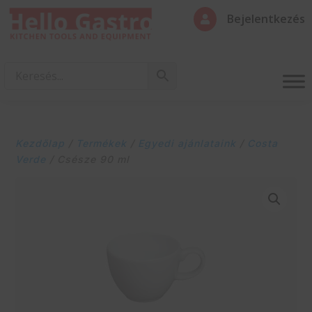
Bejelentkezés

Kezdőlap
/
Termékek
/
Egyedi ajánlataink
/
Costa
Verde
/ Csésze 90 ml