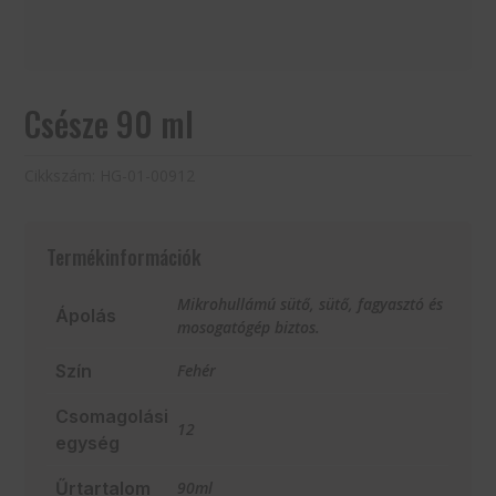
Csésze 90 ml
Cikkszám:
HG-01-00912
Termékinformációk
Mikrohullámú sütő, sütő, fagyasztó és
Ápolás
mosogatógép biztos.
Szín
Fehér
Csomagolási
12
egység
Űrtartalom
90ml