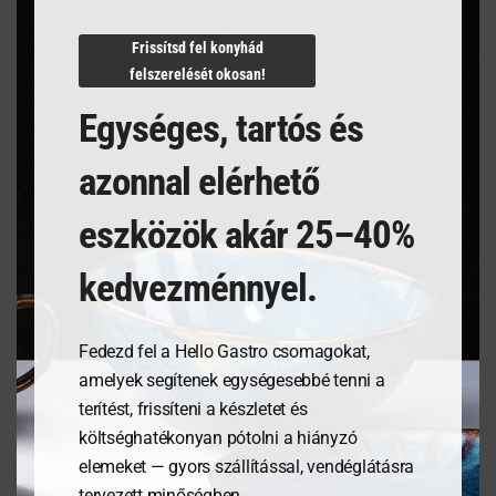
N/A
Frissítsd fel konyhád
felszerelését okosan!
Egységes, tartós és
Kapcsolódó termékek
azonnal elérhető
eszközök akár 25–40%
kedvezménnyel.
Fedezd fel a Hello Gastro csomagokat,
amelyek segítenek egységesebbé tenni a
terítést, frissíteni a készletet és
költséghatékonyan pótolni a hiányzó
Kenyérdoboz olajfából,
Tálalódeszka olajfából,
elemeket — gyors szállítással, vendéglátásra
245x198x94mm
350x150x18mm
tervezett minőségben.