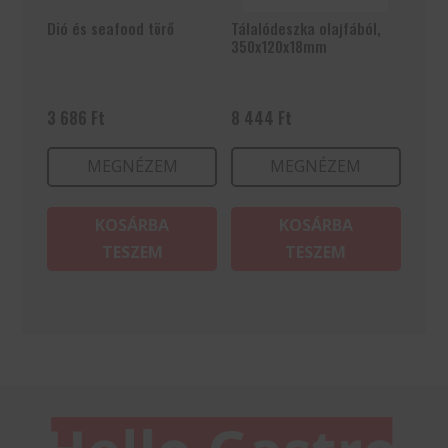
Dió és seafood törő
Tálalódeszka olajfából,
350x120x18mm
3 686
Ft
8 444
Ft
MEGNÉZEM
MEGNÉZEM
KOSÁRBA
KOSÁRBA
TESZEM
TESZEM