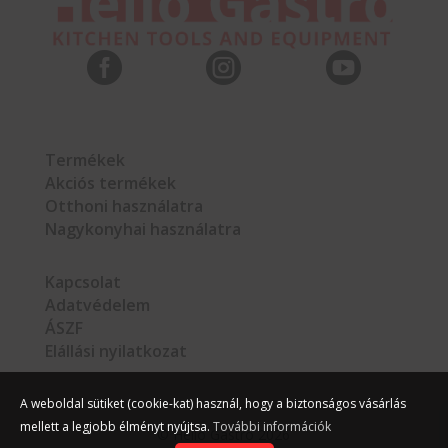



Termékek
Akciós termékek
Otthoni használatra
Nagykonyhai használatra
Kapcsolat
Adatvédelem
ÁSZF
Elállási nyilatkozat
A weboldal sütiket (cookie-kat) használ, hogy a biztonságos vásárlás
mellett a legjobb élményt nyújtsa.
További információk
©
Hello Gastro
2026