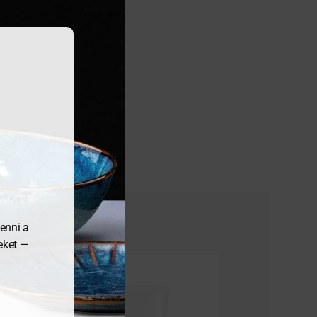
enni a
meket —