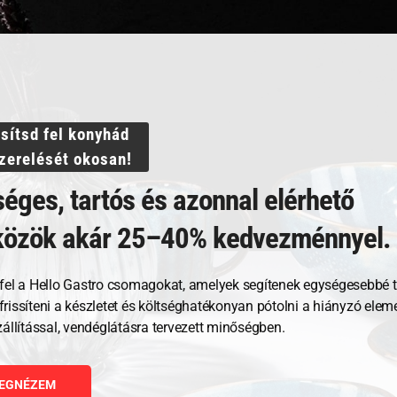
ssítsd fel konyhád
szerelését okosan!
éges, tartós és azonnal elérhető
közök akár 25–40% kedvezménnyel.
Kapcsolódó termékek
fel a Hello Gastro csomagokat, amelyek segítenek egységesebbé t
, frissíteni a készletet és költséghatékonyan pótolni a hiányzó ele
zállítással, vendéglátásra tervezett minőségben.
EGNÉZEM