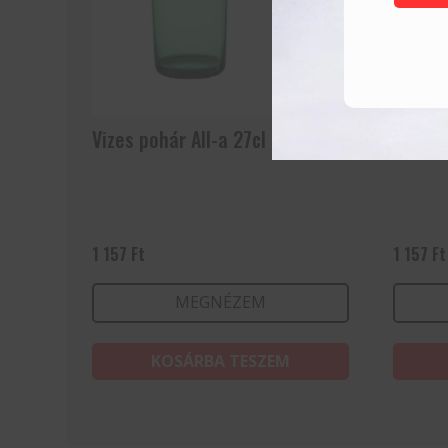
Vizes pohár All-a 27cl
Vizes 
1 157
Ft
1 157
Ft
MEGNÉZEM
KOSÁRBA TESZEM