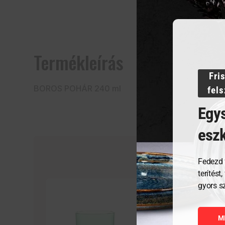
Termékleírás
Fri
BOROS POHÁR 240 ml
fel
Egys
esz
Fedezd 
terítést
gyors s
M