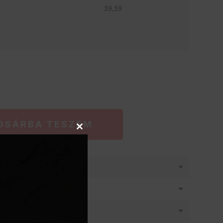
59,59
OSÁRBA TESZEM
Close
this
module
látásban