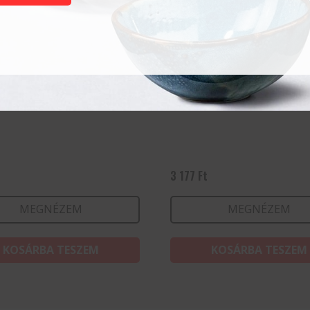
pohár All-a 27cl
Granity 34 cl
3 177
Ft
MEGNÉZEM
MEGNÉZEM
KOSÁRBA TESZEM
KOSÁRBA TESZEM