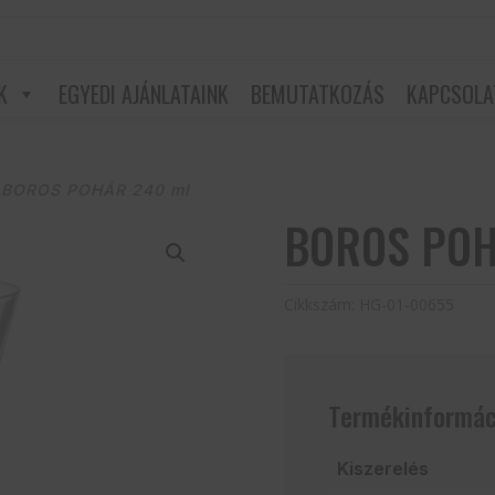
K
EGYEDI AJÁNLATAINK
BEMUTATKOZÁS
KAPCSOLA
 BOROS POHÁR 240 ml
BOROS POH
Cikkszám:
HG-01-00655
Termékinformác
Kiszerelés