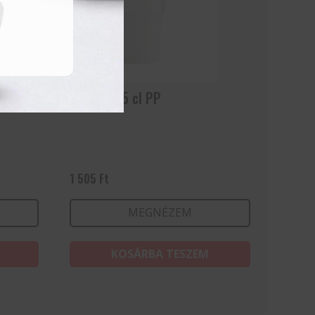
Granity 35 cl PP
1 505
Ft
MEGNÉZEM
KOSÁRBA TESZEM