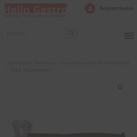
Bejelentkezés

Kezdőlap
/
Termékek
/
Konyhai eszközök
/
Klopfolók
/ DICK Húsklopfoló