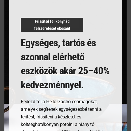
Termékleírás
Frissítsd fel konyhád
felszerelését okosan!
Egységes, tartós és
azonnal elérhető
Kapcsolódó termékek
eszközök akár 25–40%
kedvezménnyel.
Fedezd fel a Hello Gastro csomagokat,
amelyek segítenek egységesebbé tenni a
terítést, frissíteni a készletet és
költséghatékonyan pótolni a hiányzó