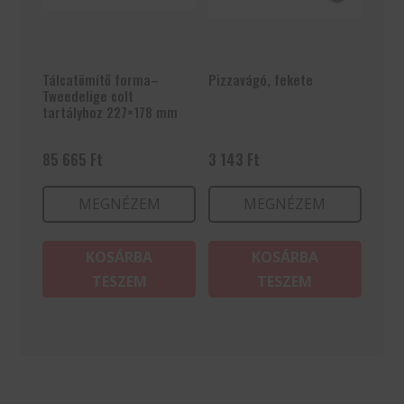
Tálcatömítő forma–
Pizzavágó, fekete
Tweedelige colt
tartályhoz 227×178 mm
85 665
Ft
3 143
Ft
MEGNÉZEM
MEGNÉZEM
KOSÁRBA
KOSÁRBA
TESZEM
TESZEM