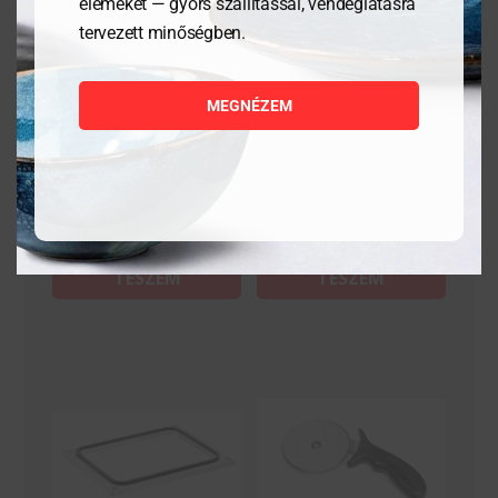
elemeket — gyors szállítással, vendéglátásra
Csipesz, hajított- 30 cm
Csipesz
tervezett minőségben.
MEGNÉZEM
3 936
Ft
3 275
Ft
MEGNÉZEM
MEGNÉZEM
KOSÁRBA
KOSÁRBA
TESZEM
TESZEM