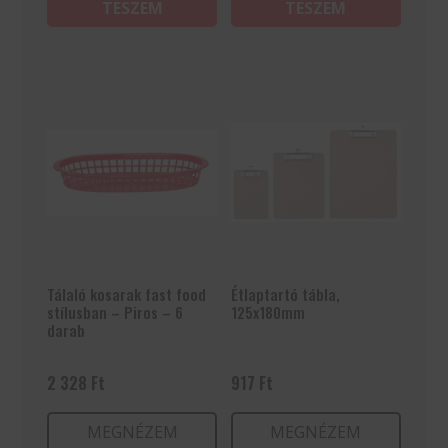
TESZEM
TESZEM
Tálaló kosarak fast food
Étlaptartó tábla,
stílusban – Piros – 6
125x180mm
darab
2 328
Ft
917
Ft
MEGNÉZEM
MEGNÉZEM