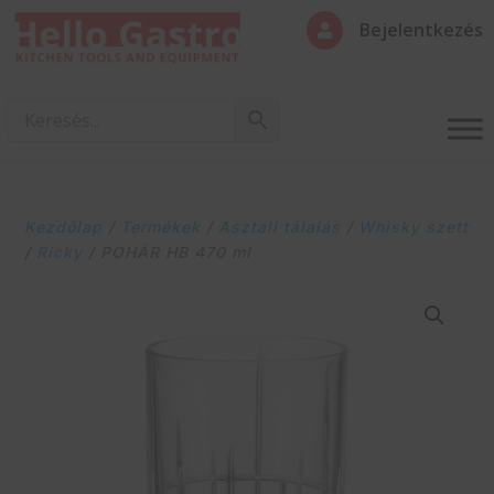
Bejelentkezés

Kezdőlap
/
Termékek
/
Asztali tálalás
/
Whisky szett
/
Ricky
/ POHÁR HB 470 ml