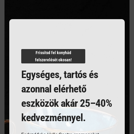
Szakértelem a vendéglátásban
modu
Mindent egy helyen
Villámgyors szállítás
Frissítsd fel konyhád
felszerelését okosan!
Termékleírás
Egységes, tartós és
azonnal elérhető
POHÁR HB 470 ml
eszközök akár 25–40%
kedvezménnyel.
Kapcsolódó termékek