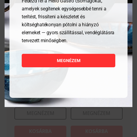
Fedezd fel a Hello Gastro csomagokat,
amelyek segítenek egységesebbé tenni a
terítést, frissíteni a készletet és
költséghatékonyan pótolni a hiányzó
elemeket — gyors szállítással, vendéglátásra
tervezett minőségben.
MEGNÉZEM
Tálalódeszka olajfából,
Tálalódeszka olajfából,
400x250x18mm
250x165x18mm
11 736
Ft
5 880
Ft
MEGNÉZEM
MEGNÉZEM
KOSÁRBA
KOSÁRBA