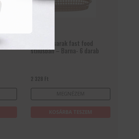
mm
Tálaló kosarak fast food
stílusban – Barna- 6 darab
2 328
Ft
MEGNÉZEM
KOSÁRBA TESZEM