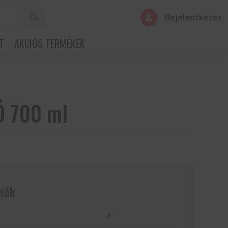
Bejelentkezés

T
AKCIÓS TERMÉKEK
 700 ml
iók
8