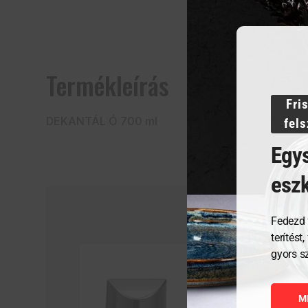
Termékleírás
Fri
DEKANTÁL Ó 700 ml
fel
Egys
esz
Fedezd 
terítést
gyors s
M