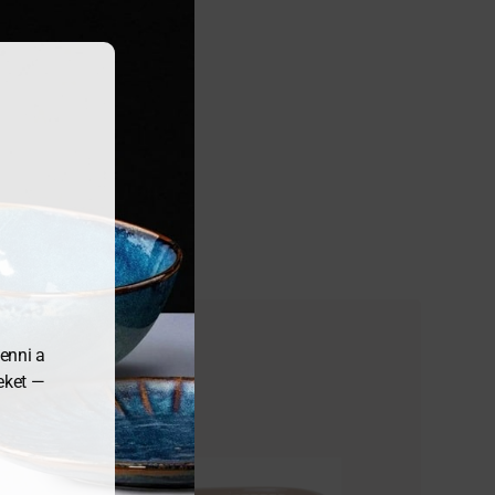
enni a
meket —