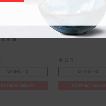
deszka olajfából,
Salátástál, Fehér, ⌀270
10x18mm
t
10 167
Ft
MEGNÉZEM
MEGNÉZEM
KOSÁRBA TESZEM
KOSÁRBA TESZEM