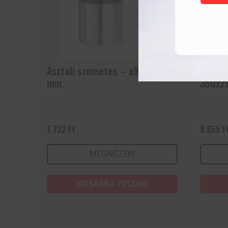
Asztali szemetes – ø95x(H)130
Tálaló
mm
350x2
7 722
Ft
9 855
F
MEGNÉZEM
KOSÁRBA TESZEM