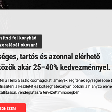
ssítsd fel konyhád
szerelését okosan!
éges, tartós és azonnal elérhető
közök akár 25–40% kedvezménnyel.
Kapcsolódó termékek
fel a Hello Gastro csomagokat, amelyek segítenek egységesebbé t
, frissíteni a készletet és költséghatékonyan pótolni a hiányzó ele
zállítással, vendéglátásra tervezett minőségben.
EGNÉZEM