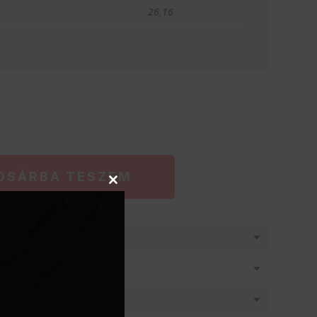
26,16
OSÁRBA TESZEM
Close
this
module
látásban