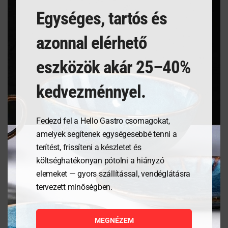
Egységes, tartós és
azonnal elérhető
eszközök akár 25–40%
kedvezménnyel.
Fedezd fel a Hello Gastro csomagokat,
Kanálmosó –
Turmixgép hangszigetelt
amelyek segítenek egységesebbé tenni a
270x111x(H)115mm
búrával – 230V/1680W
-252x258x(H)547mm
terítést, frissíteni a készletet és
költséghatékonyan pótolni a hiányzó
43 296
Ft
236 405
Ft
elemeket — gyors szállítással, vendéglátásra
tervezett minőségben.
MEGNÉZEM
MEGNÉZEM
MEGNÉZEM