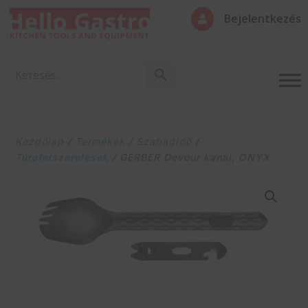
Bejelentkezés

Kezdőlap
/
Termékek
/
Szabadidő
/
Túrafelszerelések
/ GERBER Devour kanál, ONYX