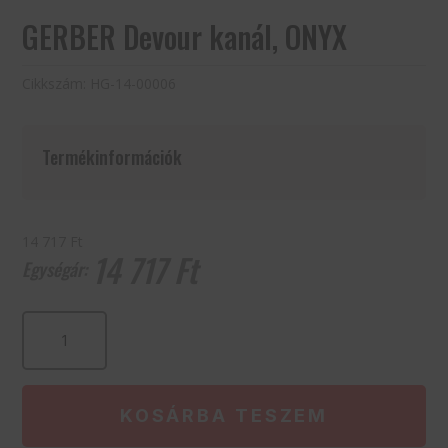
GERBER Devour kanál, ONYX
Cikkszám:
HG-14-00006
Termékinformációk
14 717 Ft
14 717
Ft
GERBER
Devour
kanál,
ONYX
mennyiség
KOSÁRBA TESZEM