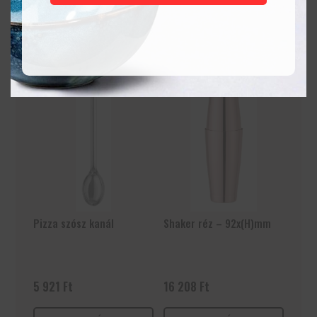
KOSÁRBA
KOSÁRBA
TESZEM
TESZEM
Pizza szósz kanál
Shaker réz – 92x(H)mm
5 921
Ft
16 208
Ft