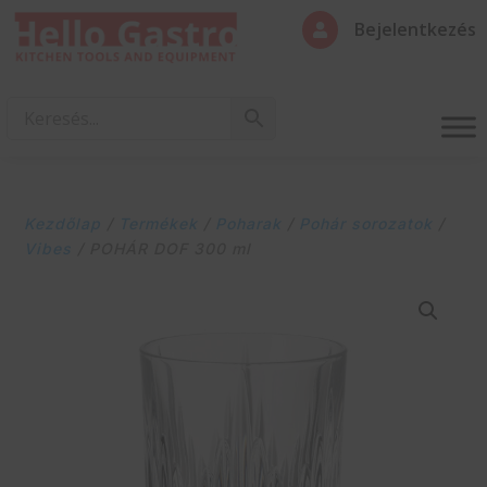
Bejelentkezés

Kezdőlap
/
Termékek
/
Poharak
/
Pohár sorozatok
/
Vibes
/ POHÁR DOF 300 ml