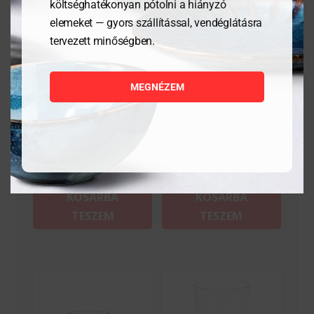
költséghatékonyan pótolni a hiányzó
elemeket — gyors szállítással, vendéglátásra
tervezett minőségben.
Vizes pohár All-a 27cl
Vizes pohár All-a 27cl
MEGNÉZEM
1 157
Ft
1 157
Ft
MEGNÉZEM
MEGNÉZEM
KOSÁRBA
KOSÁRBA
TESZEM
TESZEM