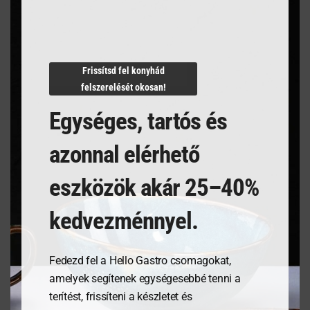
Termékleírás
Frissítsd fel konyhád
felszerelését okosan!
POHÁR DOF 300 ml
Egységes, tartós és
azonnal elérhető
Kapcsolódó termékek
eszközök akár 25–40%
kedvezménnyel.
Fedezd fel a Hello Gastro csomagokat,
amelyek segítenek egységesebbé tenni a
terítést, frissíteni a készletet és