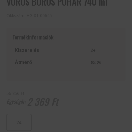
VÖRÖS BOROS POHÁR 740 ml
Cikkszám:
HG-01-00645
Termékinformációk
Kiszerelés
24
Átmérő
89,06
56 856 Ft
2 369
Ft
VÖRÖS
BOROS
POHÁR