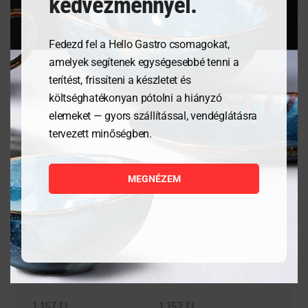
kedvezménnyel.
Fedezd fel a Hello Gastro csomagokat,
Kapcsolódó termékek
amelyek segítenek egységesebbé tenni a
terítést, frissíteni a készletet és
költséghatékonyan pótolni a hiányzó
elemeket — gyors szállítással, vendéglátásra
tervezett minőségben.
MEGNÉZEM
Vizes pohár All-a 27cl
Vizes pohár All-a 27cl
1 157
Ft
1 157
Ft