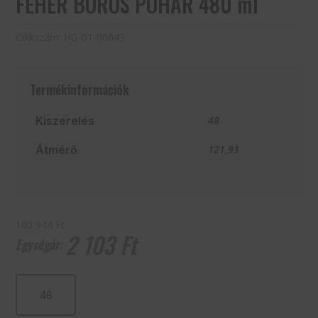
FEHÉR BOROS POHÁR 480 ml
Cikkszám:
HG-01-00643
Termékinformációk
Kiszerelés
48
Átmérő
121,93
100 944 Ft
2 103
Ft
FEHÉR
BOROS
POHÁR