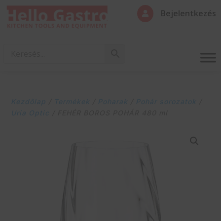
Bejelentkezés

Kezdőlap
/
Termékek
/
Poharak
/
Pohár sorozatok
/
Uria Optic
/ FEHÉR BOROS POHÁR 480 ml