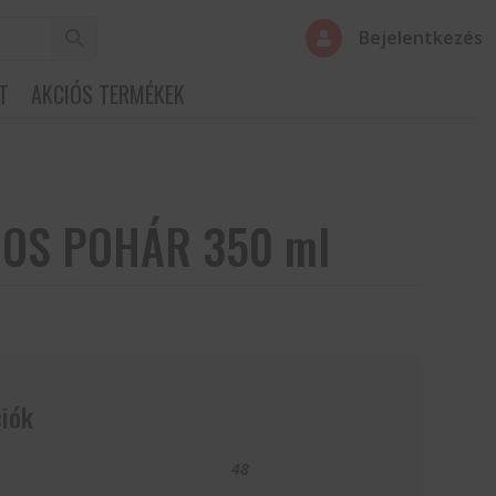
Bejelentkezés

T
AKCIÓS TERMÉKEK
OS POHÁR 350 ml
iók
48