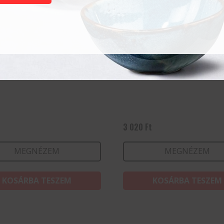
 34 cl (30 cl jelöléssel)
Collins 35 cl
3 020
Ft
MEGNÉZEM
MEGNÉZEM
KOSÁRBA TESZEM
KOSÁRBA TESZEM