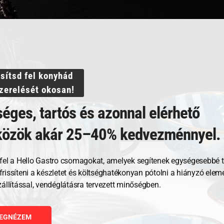
ssítsd fel konyhád
szerelését okosan!
éges, tartós és azonnal elérhető
közök akár 25–40% kedvezménnyel.
Kapcsolódó termékek
fel a Hello Gastro csomagokat, amelyek segítenek egységesebbé t
, frissíteni a készletet és költséghatékonyan pótolni a hiányzó ele
zállítással, vendéglátásra tervezett minőségben.
EGNÉZEM