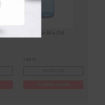
Vizes pohár All-a 27cl
1 157
Ft
MEGNÉZEM
KOSÁRBA TESZEM