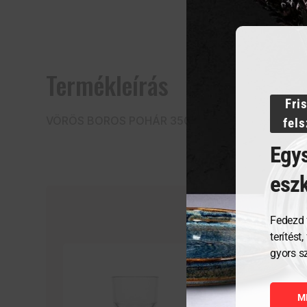
Termékleírás
Fri
VÖRÖS BOROS POHÁR 350 ml
fel
Egys
esz
Fedezd 
terítést
gyors s
M