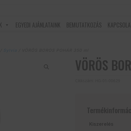
K
EGYEDI AJÁNLATAINK
BEMUTATKOZÁS
KAPCSOLA
/
Sylvia
/ VÖRÖS BOROS POHÁR 350 ml
VÖRÖS BOR
Cikkszám:
HG-01-00629
Termékinformác
Kiszerelés