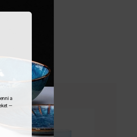
enni a
meket —