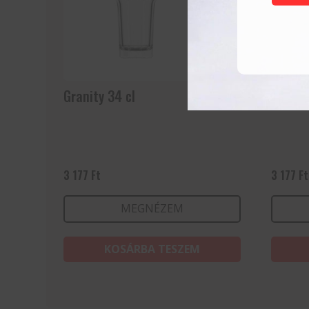
Granity 34 cl
Granity
3 177
Ft
3 177
Ft
MEGNÉZEM
KOSÁRBA TESZEM