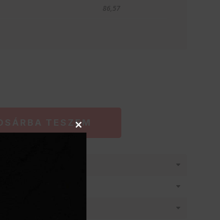
86,57
OSÁRBA TESZEM
Close
this
module
látásban