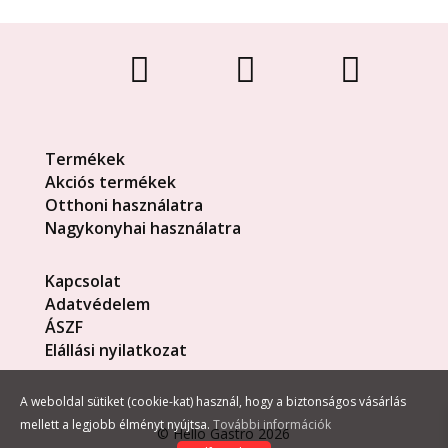



Termékek
Akciós termékek
Otthoni használatra
Nagykonyhai használatra
Kapcsolat
Adatvédelem
ÁSZF
Elállási nyilatkozat
A weboldal sütiket (cookie-kat) használ, hogy a biztonságos vásárlás
mellett a legjobb élményt nyújtsa.
További információk
©
Hello Gastro
2026