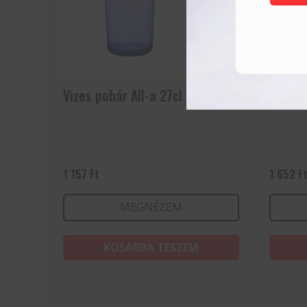
Vizes pohár All-a 27cl
Granity
1 157
Ft
1 652
F
MEGNÉZEM
KOSÁRBA TESZEM