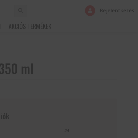
Bejelentkezés

T
AKCIÓS TERMÉKEK
350 ml
iók
24