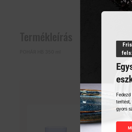
Termékleírás
Fri
POHÁR HB 350 ml
fel
Egys
esz
Fedezd 
terítést
gyors s
M