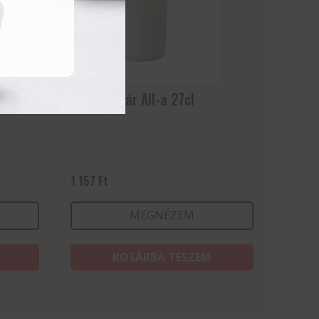
Vizes pohár All-a 27cl
1 157
Ft
MEGNÉZEM
KOSÁRBA TESZEM