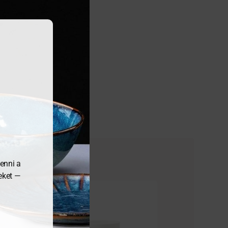
enni a
meket —