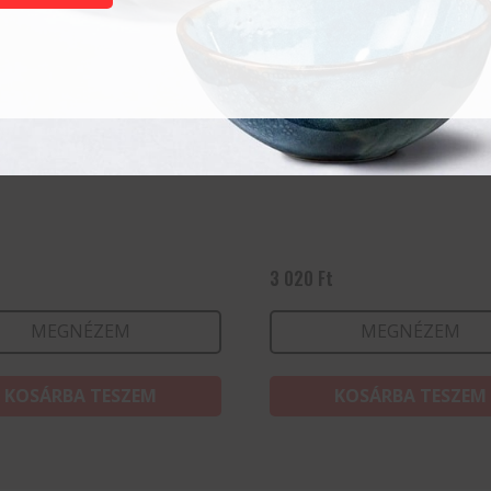
 22 cl (15 cl jelöléssel)
Collins 35 cl
t
3 020
Ft
MEGNÉZEM
MEGNÉZEM
KOSÁRBA TESZEM
KOSÁRBA TESZEM