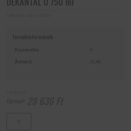
DEKANTÁL Ó 750 ml
Cikkszám:
HG-01-00761
Termékinformációk
Kiszerelés
6
Átmérő
25,88
177 816 Ft
29 636
Ft
DEKANTÁL
Ó
750