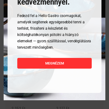
kedvezménnyel.
Fedezd fel a Hello Gastro csomagokat,
Kapcsolódó termékek
amelyek segítenek egységesebbé tenni a
terítést, frissíteni a készletet és
költséghatékonyan pótolni a hiányzó
elemeket — gyors szállítással, vendéglátásra
tervezett minőségben.
MEGNÉZEM
Granity 30 cl
Granity 34 cl (30 cl
jelöléssel)
2 252
Ft
3 177
Ft