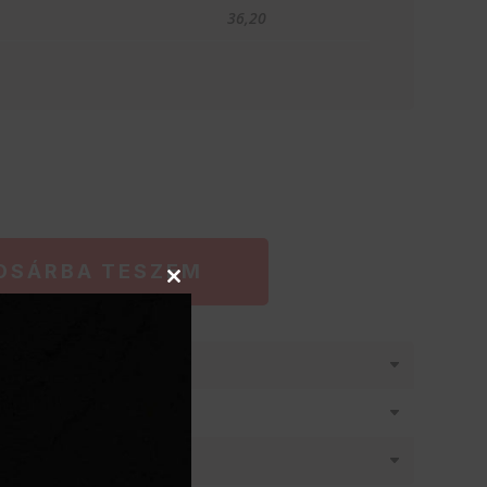
36,20
OSÁRBA TESZEM
Close
this
module
látásban