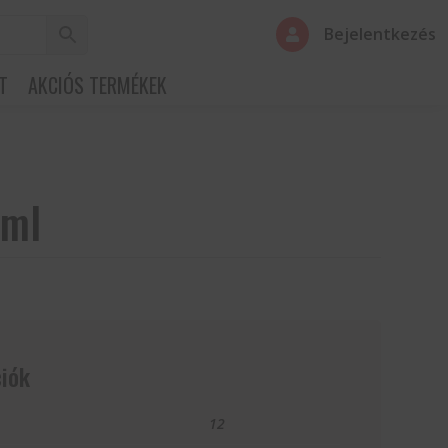
Bejelentkezés

T
AKCIÓS TERMÉKEK
 ml
iók
12