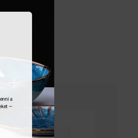
enni a
meket —