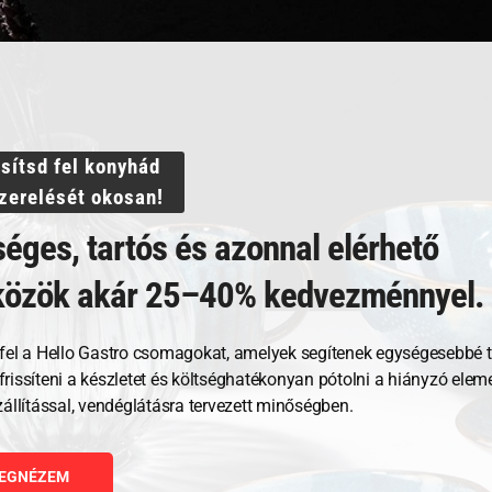
ssítsd fel konyhád
szerelését okosan!
éges, tartós és azonnal elérhető
közök akár 25–40% kedvezménnyel.
Kapcsolódó termékek
fel a Hello Gastro csomagokat, amelyek segítenek egységesebbé t
, frissíteni a készletet és költséghatékonyan pótolni a hiányzó ele
zállítással, vendéglátásra tervezett minőségben.
EGNÉZEM