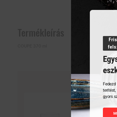
Termékleírás
Fri
COUPE 370 ml
fel
Egys
esz
Fedezd 
terítést
gyors s
M