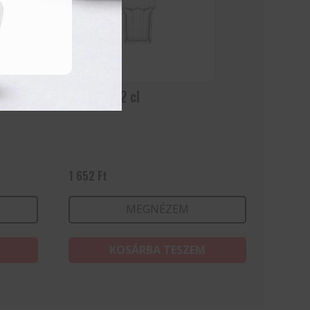
Granity 22 cl
1 652
Ft
MEGNÉZEM
KOSÁRBA TESZEM