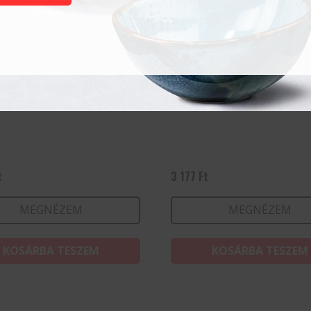
 35 cl
Granity 34 cl
t
3 177
Ft
MEGNÉZEM
MEGNÉZEM
KOSÁRBA TESZEM
KOSÁRBA TESZEM