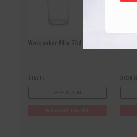
Vizes pohár All-a 27cl
Collins
1 157
Ft
3 020
F
MEGNÉZEM
KOSÁRBA TESZEM