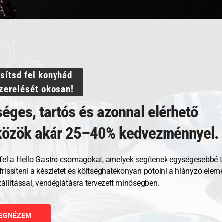
ssítsd fel konyhád
szerelését okosan!
éges, tartós és azonnal elérhető
közök akár 25–40% kedvezménnyel.
Kapcsolódó termékek
fel a Hello Gastro csomagokat, amelyek segítenek egységesebbé t
, frissíteni a készletet és költséghatékonyan pótolni a hiányzó ele
zállítással, vendéglátásra tervezett minőségben.
EGNÉZEM