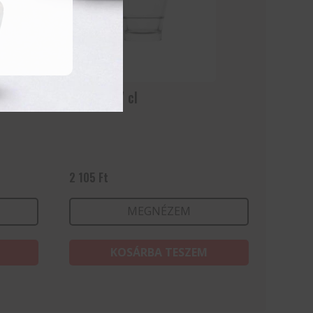
Collins 27 cl
2 105
Ft
MEGNÉZEM
KOSÁRBA TESZEM