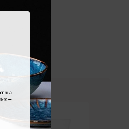
enni a
meket —