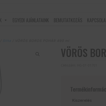
K
EGYEDI AJÁNLATAINK
BEMUTATKOZÁS
KAPCSOLA
/
Sitta
/ VÖRÖS BOROS POHÁR 490 ml
VÖRÖS BOR
Cikkszám:
HG-01-01701
Termékinformác
Kiszerelés