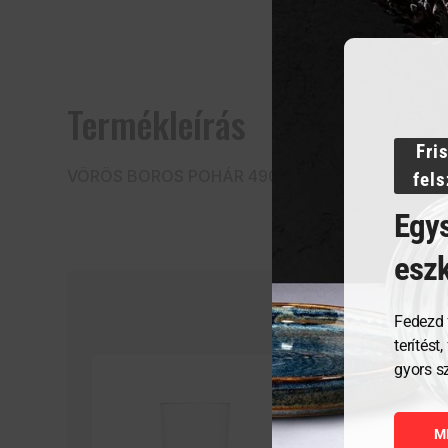
Termékleírás
Fri
VÖRÖS BOROS POHÁR 490 ml
fel
Egys
esz
Fedezd 
terítést
gyors s
M