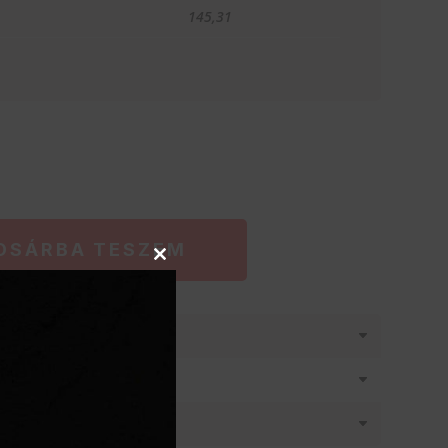
145,31
OSÁRBA TESZEM
Close
this
module
látásban