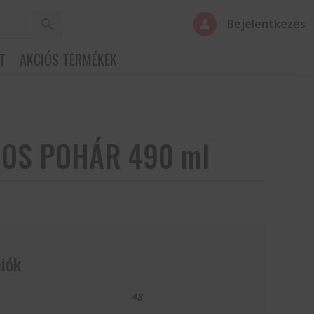
Bejelentkezés

T
AKCIÓS TERMÉKEK
OS POHÁR 490 ml
iók
48