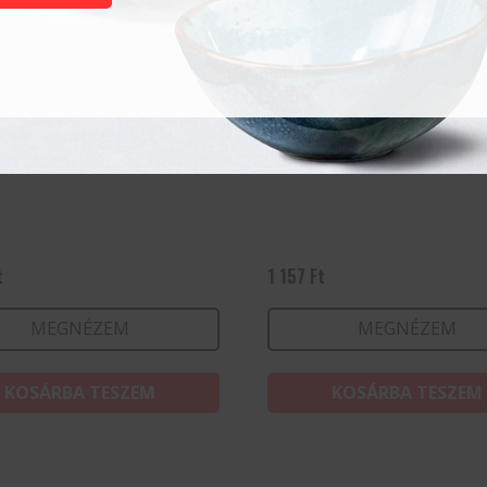
y 47 cl
Vizes pohár All-a 27cl
t
1 157
Ft
MEGNÉZEM
MEGNÉZEM
KOSÁRBA TESZEM
KOSÁRBA TESZEM