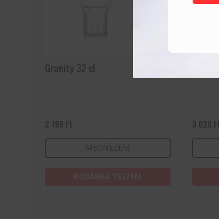
Granity 32 cl
Granit
2 199
Ft
3 020
F
MEGNÉZEM
KOSÁRBA TESZEM