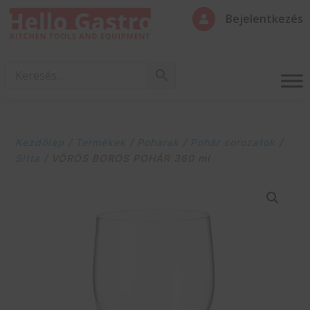
Bejelentkezés

Kezdőlap
/
Termékek
/
Poharak
/
Pohár sorozatok
/
Sitta
/ VÖRÖS BOROS POHÁR 360 ml