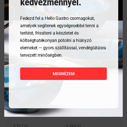
kedvezménnyel.
Fedezd fel a Hello Gastro csomagokat,
Kapcsolódó termékek
amelyek segítenek egységesebbé tenni a
terítést, frissíteni a készletet és
költséghatékonyan pótolni a hiányzó
elemeket — gyors szállítással, vendéglátásra
tervezett minőségben.
MEGNÉZEM
Vizes pohár All-a 27cl
Granity 32 cl
1 157
Ft
2 199
Ft