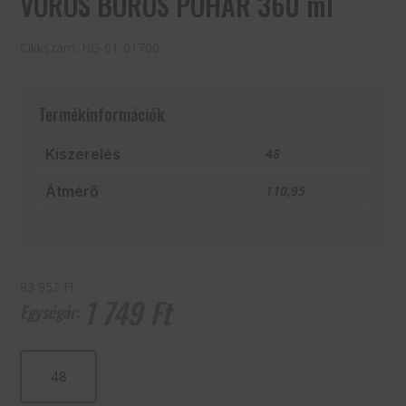
VÖRÖS BOROS POHÁR 360 ml
Cikkszám:
HG-01-01700
Termékinformációk
Kiszerelés
48
Átmérő
110,95
83 952 Ft
1 749
Ft
VÖRÖS
BOROS
POHÁR