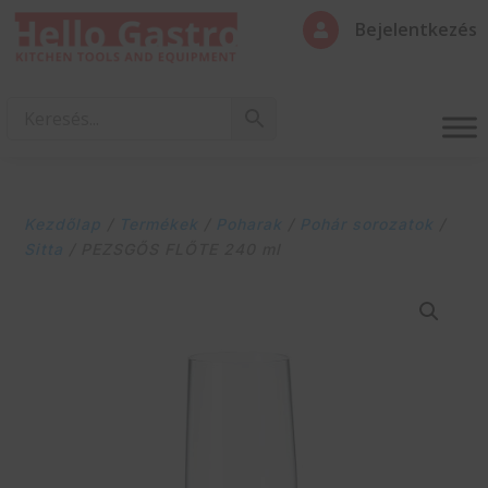
Bejelentkezés

Kezdőlap
/
Termékek
/
Poharak
/
Pohár sorozatok
/
Sitta
/ PEZSGŐS FLŐTE 240 ml