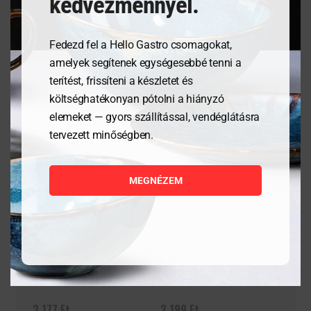
kedvezménnyel.
Fedezd fel a Hello Gastro csomagokat,
Kapcsolódó termékek
amelyek segítenek egységesebbé tenni a
terítést, frissíteni a készletet és
költséghatékonyan pótolni a hiányzó
elemeket — gyors szállítással, vendéglátásra
tervezett minőségben.
MEGNÉZEM
Granity 34 cl
Granity 32 cl
3 177
Ft
2 199
Ft