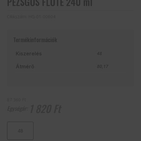
PEZSGŐS FLŐTE 240 ml
Cikkszám:
HG-01-00604
Termékinformációk
Kiszerelés
48
Átmérő
80,17
87 360 Ft
1 820
Ft
PEZSGŐS
FLŐTE
240