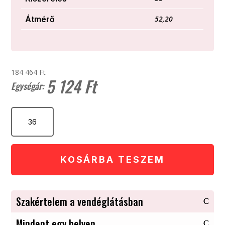
Átmérő
52,20
184 464 Ft
5 124
Ft
PEZSGŐS
FLŐTE
180
ml
mennyiség
KOSÁRBA TESZEM
Szakértelem a vendéglátásban
Mindent egy helyen