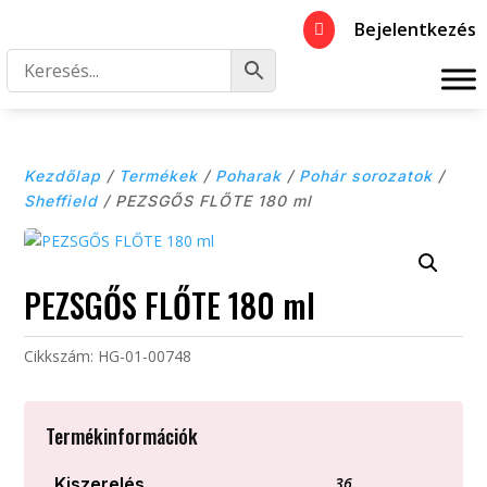
Bejelentkezés

Kezdőlap
/
Termékek
/
Poharak
/
Pohár sorozatok
/
Sheffield
/ PEZSGŐS FLŐTE 180 ml
PEZSGŐS FLŐTE 180 ml
Cikkszám:
HG-01-00748
Termékinformációk
Kiszerelés
36