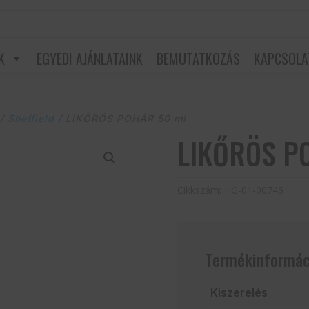
K
EGYEDI AJÁNLATAINK
BEMUTATKOZÁS
KAPCSOLA
/
Sheffield
/ LIKŐRÖS POHÁR 50 ml
LIKŐRÖS P
Cikkszám:
HG-01-00745
Termékinformác
Kiszerelés