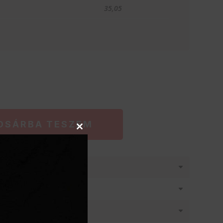
35,05
OSÁRBA TESZEM
Close
this
module
látásban