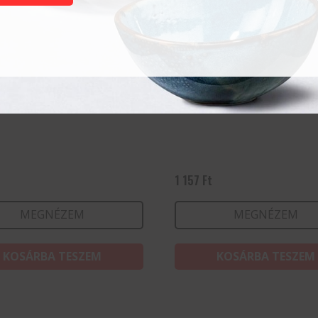
pohár All-a 27cl
Vizes pohár All-a 27cl
1 157
Ft
MEGNÉZEM
MEGNÉZEM
KOSÁRBA TESZEM
KOSÁRBA TESZEM