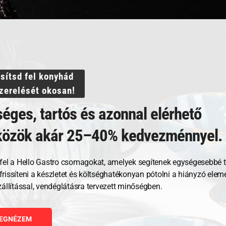
ssítsd fel konyhád
szerelését okosan!
éges, tartós és azonnal elérhető
közök akár 25–40% kedvezménnyel.
Kapcsolódó termékek
fel a Hello Gastro csomagokat, amelyek segítenek egységesebbé t
, frissíteni a készletet és költséghatékonyan pótolni a hiányzó ele
zállítással, vendéglátásra tervezett minőségben.
EGNÉZEM