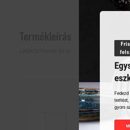
Termékleírás
Fri
LIKŐRÖS POHÁR 50 ml
fel
Egys
esz
Fedezd 
terítést
gyors s
M