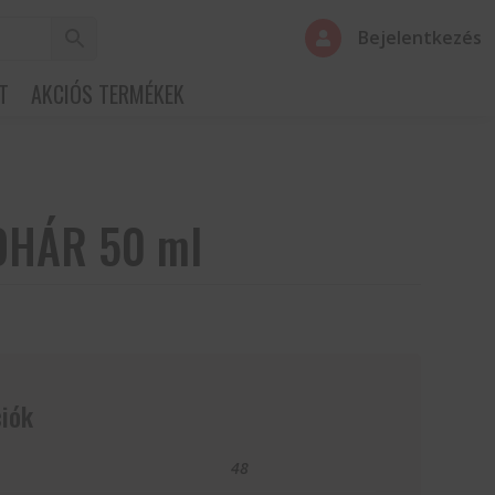
Bejelentkezés

T
AKCIÓS TERMÉKEK
OHÁR 50 ml
iók
48