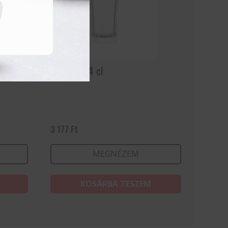
Granity 34 cl
3 177
Ft
MEGNÉZEM
KOSÁRBA TESZEM