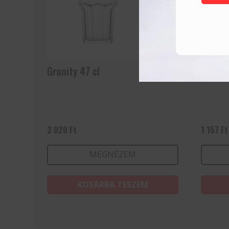
Granity 47 cl
Vizes 
3 020
Ft
1 157
Ft
MEGNÉZEM
KOSÁRBA TESZEM