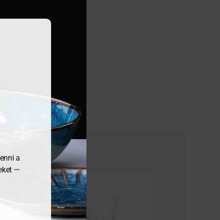
enni a
meket —