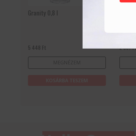
Granity 0,8 l
Granit
5 448
Ft
2 357
F
MEGNÉZEM
KOSÁRBA TESZEM