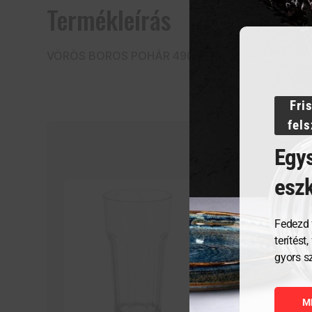
Termékleírás
VÖRÖS BOROS POHÁR 490 ml
Fri
fel
Egys
esz
Fedezd 
terítést
gyors s
M