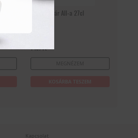
Vizes pohár All-a 27cl
1 157
Ft
MEGNÉZEM
KOSÁRBA TESZEM
Kapcsolat