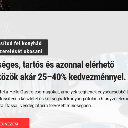
ssítsd fel konyhád
szerelését okosan!
Kapcsolódó termékek
éges, tartós és azonnal elérhető
közök akár 25–40% kedvezménnyel.
fel a Hello Gastro csomagokat, amelyek segítenek egységesebbé t
, frissíteni a készletet és költséghatékonyan pótolni a hiányzó ele
zállítással, vendéglátásra tervezett minőségben.
EGNÉZEM