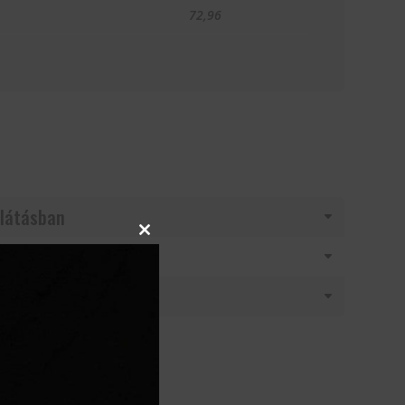
72,96
látásban
Close
this
module