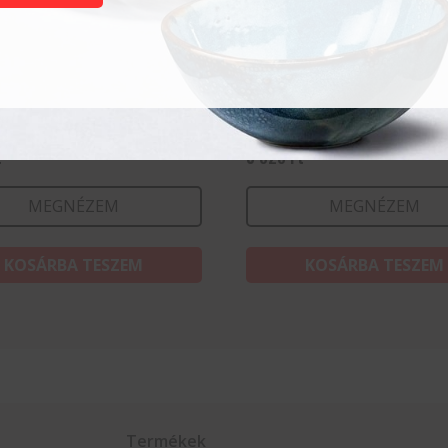
y 35 cl
Collins 35 cl
t
3 020
Ft
MEGNÉZEM
MEGNÉZEM
KOSÁRBA TESZEM
KOSÁRBA TESZEM
Termékek