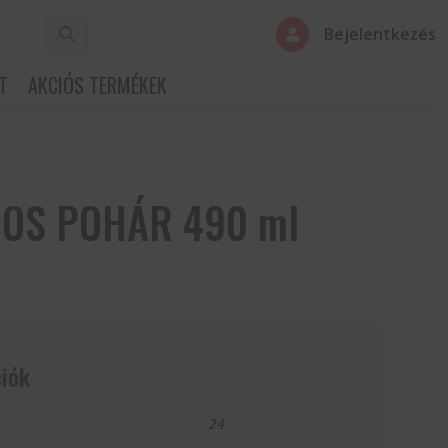
Bejelentkezés

T
AKCIÓS TERMÉKEK
OS POHÁR 490 ml
iók
24