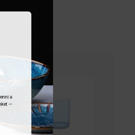
enni a
meket —