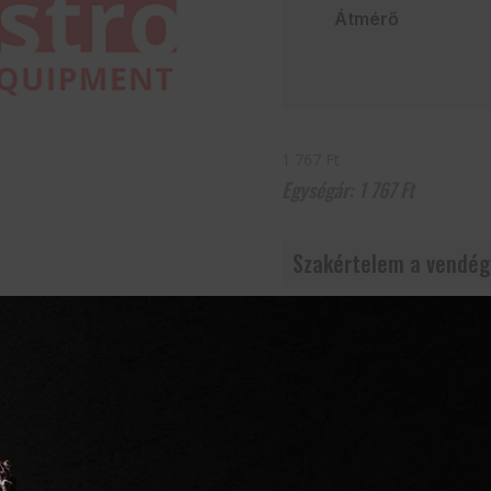
Átmérő
1 767 Ft
1 767
Ft
Szakértelem a vendég
Mindent egy helyen
Villámgyors szállítás