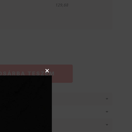
129,68
OSÁRBA TESZEM
Close
this
module
látásban