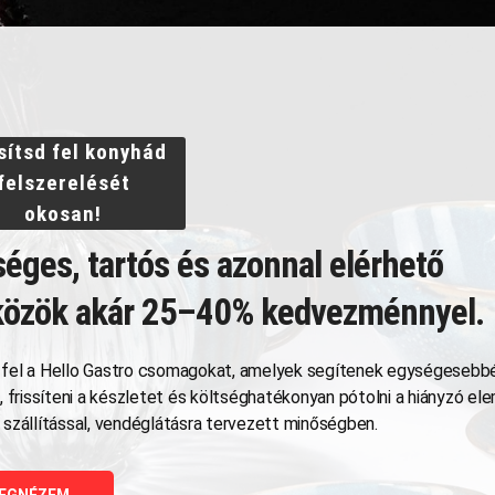
sítsd fel konyhád
felszerelését
okosan!
éges, tartós és azonnal elérhető
közök akár 25–40% kedvezménnyel.
Kapcsolódó termékek
fel a Hello Gastro csomagokat, amelyek segítenek egységesebbé
t, frissíteni a készletet és költséghatékonyan pótolni a hiányzó e
 szállítással, vendéglátásra tervezett minőségben.
EGNÉZEM