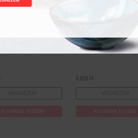
y 47 cl
Collins 35 cl
t
3 020
Ft
MEGNÉZEM
MEGNÉZEM
KOSÁRBA TESZEM
KOSÁRBA TESZEM