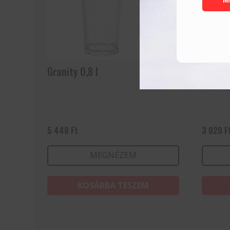
Granity 0,8 l
Granit
5 448
Ft
3 020
F
MEGNÉZEM
KOSÁRBA TESZEM