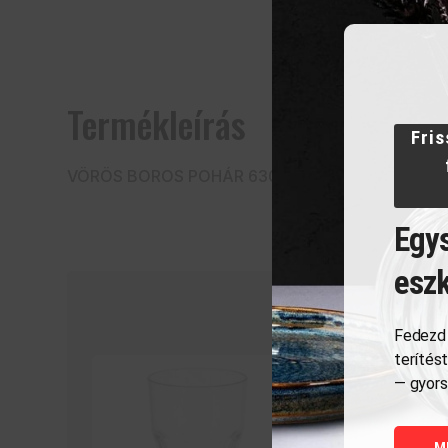
Termékleírás
Fris
VÖRÖS BOROS POHÁR 630 ml
Egys
esz
Fedezd 
terítés
— gyors
M