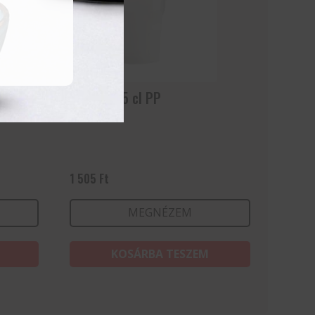
Granity 35 cl PP
1 505
Ft
MEGNÉZEM
KOSÁRBA TESZEM