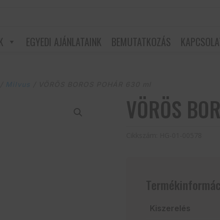
K
EGYEDI AJÁNLATAINK
BEMUTATKOZÁS
KAPCSOLA
/
Milvus
/ VÖRÖS BOROS POHÁR 630 ml
VÖRÖS BOR
Cikkszám:
HG-01-00578
Termékinformác
Kiszerelés