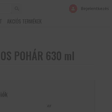
Bejelentkezés

T
AKCIÓS TERMÉKEK
OS POHÁR 630 ml
iók
48